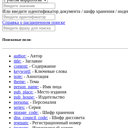
Или введите идентификатор документа / шифр хранения / инд
Справка о расширенном поиске
Поисковые поля:
author:
- Автор
title:
- Заглавие
content:
- Содержание
keyword:
- Ключевые слова
note:
- Аннотация
theme:
- Тема
person_name:
- Имя лица
pub_place:
- Место издания
pub_house:
- Издательство
persona:
- Персоналия
series:
- Серия
storage_code:
- Шифр хранения
diss_council_code:
- Шифр диссовета
regnum:
- Регистрационный номер
invnum:
- Инвентарный номер