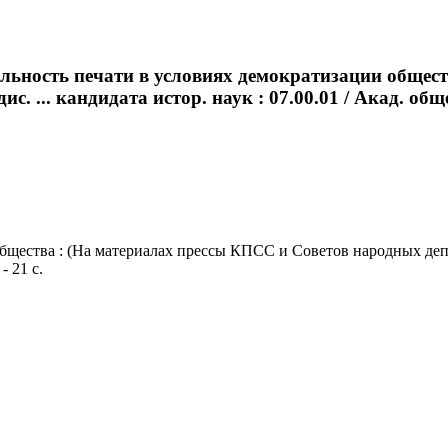
ельность печати в условиях демократизации общес
ис. ... кандидата истор. наук : 07.00.01 / Акад. об
щества : (На материалах прессы КПСС и Советов народных депутат
- 21 с.