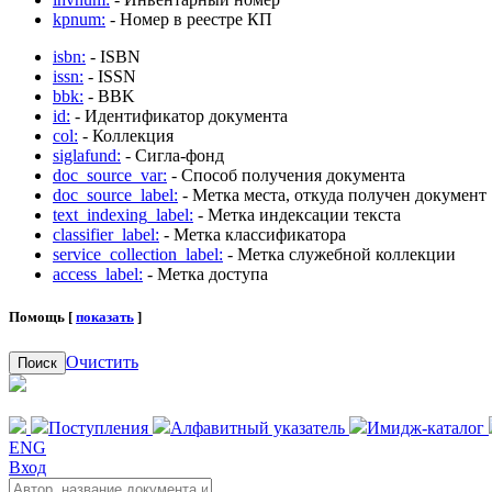
kpnum:
- Номер в реестре КП
isbn:
- ISBN
issn:
- ISSN
bbk:
- BBK
id:
- Идентификатор документа
col:
- Коллекция
siglafund:
- Сигла-фонд
doc_source_var:
- Способ получения документа
doc_source_label:
- Метка места, откуда получен документ
text_indexing_label:
- Метка индексации текста
classifier_label:
- Метка классификатора
service_collection_label:
- Метка служебной коллекции
access_label:
- Метка доступа
Помощь [
показать
]
Очистить
Поиск
Поступления
Алфавитный указатель
Имидж-каталог
ENG
Вход