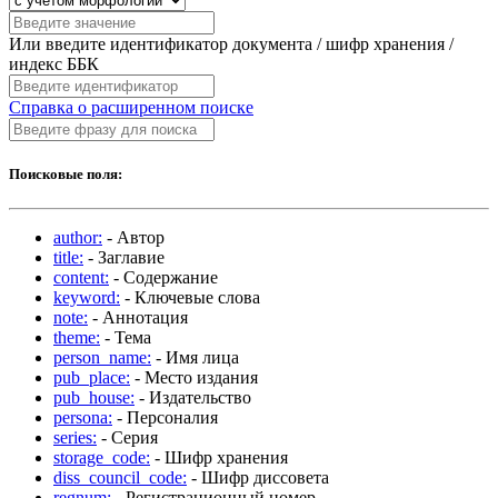
Или введите идентификатор документа / шифр хранения /
индекс ББК
Справка о расширенном поиске
Поисковые поля:
author:
- Автор
title:
- Заглавие
content:
- Содержание
keyword:
- Ключевые слова
note:
- Аннотация
theme:
- Тема
person_name:
- Имя лица
pub_place:
- Место издания
pub_house:
- Издательство
persona:
- Персоналия
series:
- Серия
storage_code:
- Шифр хранения
diss_council_code:
- Шифр диссовета
regnum:
- Регистрационный номер