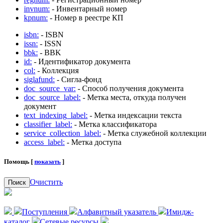
invnum:
- Инвентарный номер
kpnum:
- Номер в реестре КП
isbn:
- ISBN
issn:
- ISSN
bbk:
- BBK
id:
- Идентификатор документа
col:
- Коллекция
siglafund:
- Сигла-фонд
doc_source_var:
- Способ получения документа
doc_source_label:
- Метка места, откуда получен
документ
text_indexing_label:
- Метка индексации текста
classifier_label:
- Метка классификатора
service_collection_label:
- Метка служебной коллекции
access_label:
- Метка доступа
Помощь [
показать
]
Очистить
Поиск
Поступления
Алфавитный указатель
Имидж-
каталог
Сетевые ресурсы