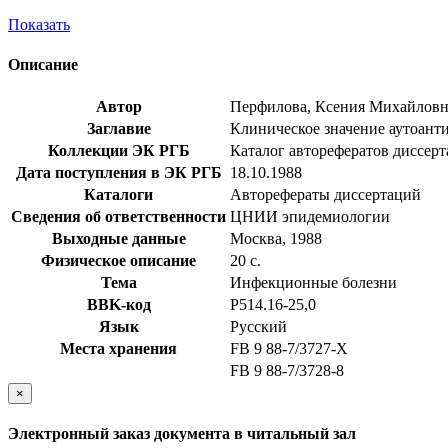
Показать
Описание
Автор
Перфилова, Ксения Михайловн
Заглавие
Клиническое значение аутоанти
Коллекции ЭК РГБ
Каталог авторефератов диссер
Дата поступления в ЭК РГБ
18.10.1988
Каталоги
Авторефераты диссертаций
Сведения об ответственности
ЦНИИ эпидемиологии
Выходные данные
Москва, 1988
Физическое описание
20 с.
Тема
Инфекционные болезни
BBK-код
Р514.16-25,0
Язык
Русский
Места хранения
FB 9 88-7/3727-Х
FB 9 88-7/3728-8
×
Электронный заказ документа в читальный зал