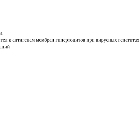
а
тел к антигенам мембран гипертоцитов при вирусных гепатитах : 
таций