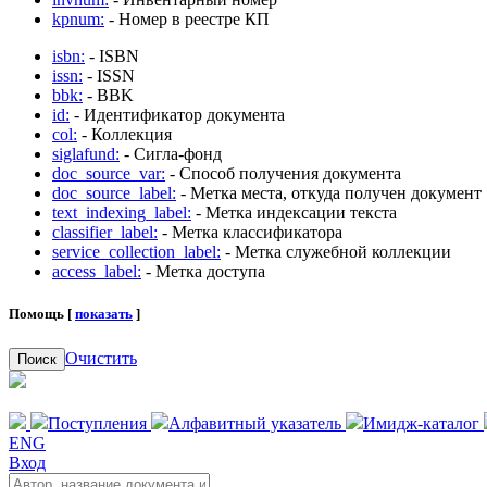
kpnum:
- Номер в реестре КП
isbn:
- ISBN
issn:
- ISSN
bbk:
- BBK
id:
- Идентификатор документа
col:
- Коллекция
siglafund:
- Сигла-фонд
doc_source_var:
- Способ получения документа
doc_source_label:
- Метка места, откуда получен документ
text_indexing_label:
- Метка индексации текста
classifier_label:
- Метка классификатора
service_collection_label:
- Метка служебной коллекции
access_label:
- Метка доступа
Помощь [
показать
]
Очистить
Поиск
Поступления
Алфавитный указатель
Имидж-каталог
ENG
Вход