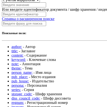
Или введите идентификатор документа / шифр хранения / инд
Справка о расширенном поиске
Поисковые поля:
author:
- Автор
title:
- Заглавие
content:
- Содержание
keyword:
- Ключевые слова
note:
- Аннотация
theme:
- Тема
person_name:
- Имя лица
pub_place:
- Место издания
pub_house:
- Издательство
persona:
- Персоналия
series:
- Серия
storage_code:
- Шифр хранения
diss_council_code:
- Шифр диссовета
regnum:
- Регистрационный номер
invnum:
- Инвентарный номер