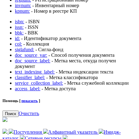
invnum:
- Инвентарный номер
kpnum:
- Номер в реестре КП
isbn:
- ISBN
issn:
- ISSN
bbk:
- BBK
id:
- Идентификатор документа
col:
- Коллекция
siglafund:
- Сигла-фонд
doc_source_var:
- Способ получения документа
doc_source_label:
- Метка места, откуда получен
документ
text_indexing_label:
- Метка индексации текста
classifier_label:
- Метка классификатора
service_collection_label:
- Метка служебной коллекции
access_label:
- Метка доступа
Помощь [
показать
]
Очистить
Поиск
Поступления
Алфавитный указатель
Имидж-
каталог
Сетевые ресурсы