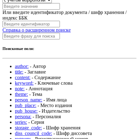
Или введите идентификатор документа / шифр хранения /
индекс ББК
Справка о расширенном поиске
Поисковые поля:
author:
- Автор
title:
- Заглавие
content:
- Содержание
keyword:
- Ключевые слова
note:
- Аннотация
theme:
- Тема
person_name:
- Имя лица
pub_place:
- Место издания
pub_house:
- Издательство
persona:
- Персоналия
series:
- Серия
storage_code:
- Шифр хранения
diss_council_code:
- Шифр диссовета
regnum:
- Регистрационный номер