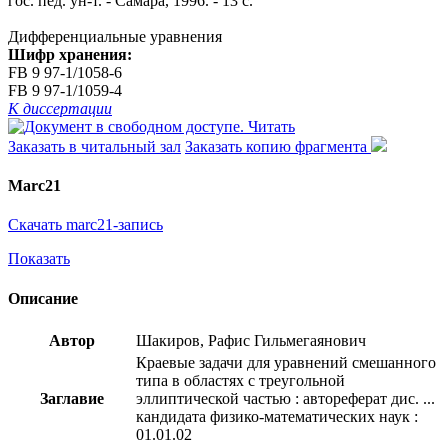
гос. пед. ун-т. - Самара, 1996. - 13 с.
Дифференциальные уравнения
Шифр хранения:
FB 9 97-1/1058-6
FB 9 97-1/1059-4
К диссертации
Читать
Заказать в читальный зал
Заказать копию фрагмента
Marc21
Скачать marc21-запись
Показать
Описание
Автор
Шакиров, Рафис Гильмегаянович
Краевые задачи для уравнений смешанного
типа в областях с треугольной
Заглавие
эллиптической частью : автореферат дис. ...
кандидата физико-математических наук :
01.01.02