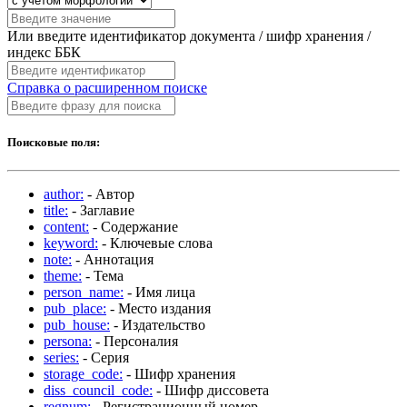
Или введите идентификатор документа / шифр хранения /
индекс ББК
Справка о расширенном поиске
Поисковые поля:
author:
- Автор
title:
- Заглавие
content:
- Содержание
keyword:
- Ключевые слова
note:
- Аннотация
theme:
- Тема
person_name:
- Имя лица
pub_place:
- Место издания
pub_house:
- Издательство
persona:
- Персоналия
series:
- Серия
storage_code:
- Шифр хранения
diss_council_code:
- Шифр диссовета
regnum:
- Регистрационный номер