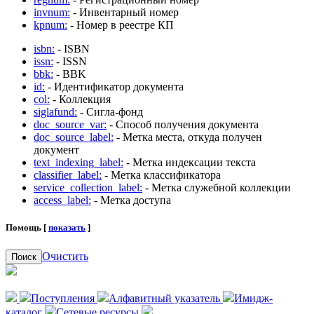
invnum:
- Инвентарный номер
kpnum:
- Номер в реестре КП
isbn:
- ISBN
issn:
- ISSN
bbk:
- BBK
id:
- Идентификатор документа
col:
- Коллекция
siglafund:
- Сигла-фонд
doc_source_var:
- Способ получения документа
doc_source_label:
- Метка места, откуда получен
документ
text_indexing_label:
- Метка индексации текста
classifier_label:
- Метка классификатора
service_collection_label:
- Метка служебной коллекции
access_label:
- Метка доступа
Помощь [
показать
]
Очистить
Поиск
Поступления
Алфавитный указатель
Имидж-
каталог
Сетевые ресурсы