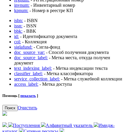
invnum:
- Инвентарный номер
kpnum:
- Номер в реестре КП
isbn:
- ISBN
issn:
- ISSN
bbk:
- BBK
id:
- Идентификатор документа
col:
- Коллекция
siglafund:
- Сигла-фонд
doc_source_var:
- Способ получения документа
doc_source_label:
- Метка места, откуда получен
документ
text_indexing_label:
- Метка индексации текста
classifier_label:
- Метка классификатора
service_collection_label:
- Метка служебной коллекции
access_label:
- Метка доступа
Помощь [
показать
]
Очистить
Поиск
Поступления
Алфавитный указатель
Имидж-
каталог
Сетевые ресурсы