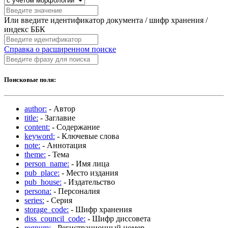
Или введите идентификатор документа / шифр хранения /
индекс ББК
Справка о расширенном поиске
Поисковые поля:
author:
- Автор
title:
- Заглавие
content:
- Содержание
keyword:
- Ключевые слова
note:
- Аннотация
theme:
- Тема
person_name:
- Имя лица
pub_place:
- Место издания
pub_house:
- Издательство
persona:
- Персоналия
series:
- Серия
storage_code:
- Шифр хранения
diss_council_code:
- Шифр диссовета
regnum:
- Регистрационный номер