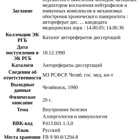
медиаторов воспаления нейтрофилов и
Заглавие
иммунных комплексов в механизмах
обострения хронического панкреатита :
автореферат дис. ... кандидата
медицинских наук : 14.00.05; 14.00.36
Коллекции ЭК
Каталог авторефератов диссертаций
РГБ
Дата
поступления в
18.12.1990
ЭК РГБ
Каталоги
Авторефераты диссертаций
Сведения об
МЗ РСФСР. Челяб. гос. мед. ин-т
ответственности
Выходные
Челябинск, 1990
данные
Физическое
20 с.
описание
Тема
Внутренние болезни
Аллергология и иммунология
BBK-код
Р413.601.1-3,0
Язык
Русский
Места хранения
FB 9 90-8/1294-8