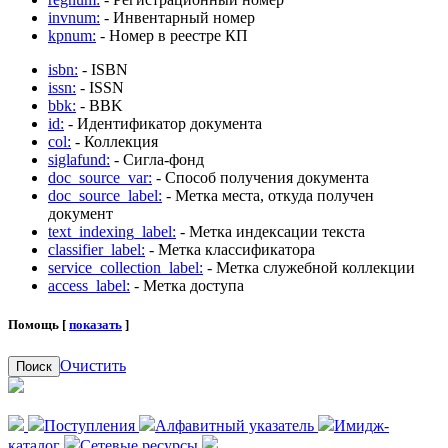
invnum:
- Инвентарный номер
kpnum:
- Номер в реестре КП
isbn:
- ISBN
issn:
- ISSN
bbk:
- BBK
id:
- Идентификатор документа
col:
- Коллекция
siglafund:
- Сигла-фонд
doc_source_var:
- Способ получения документа
doc_source_label:
- Метка места, откуда получен
документ
text_indexing_label:
- Метка индексации текста
classifier_label:
- Метка классификатора
service_collection_label:
- Метка служебной коллекции
access_label:
- Метка доступа
Помощь [
показать
]
Очистить
Поиск
Поступления
Алфавитный указатель
Имидж-
каталог
Сетевые ресурсы