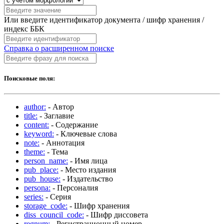
Или введите идентификатор документа / шифр хранения /
индекс ББК
Справка о расширенном поиске
Поисковые поля:
author:
- Автор
title:
- Заглавие
content:
- Содержание
keyword:
- Ключевые слова
note:
- Аннотация
theme:
- Тема
person_name:
- Имя лица
pub_place:
- Место издания
pub_house:
- Издательство
persona:
- Персоналия
series:
- Серия
storage_code:
- Шифр хранения
diss_council_code:
- Шифр диссовета
regnum:
- Регистрационный номер