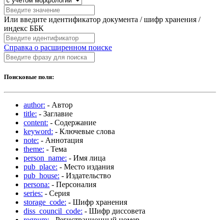
Или введите идентификатор документа / шифр хранения /
индекс ББК
Справка о расширенном поиске
Поисковые поля:
author:
- Автор
title:
- Заглавие
content:
- Содержание
keyword:
- Ключевые слова
note:
- Аннотация
theme:
- Тема
person_name:
- Имя лица
pub_place:
- Место издания
pub_house:
- Издательство
persona:
- Персоналия
series:
- Серия
storage_code:
- Шифр хранения
diss_council_code:
- Шифр диссовета
regnum:
- Регистрационный номер