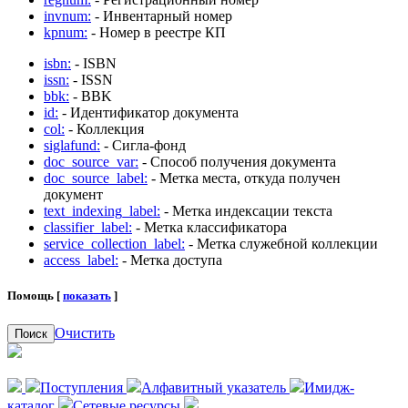
invnum:
- Инвентарный номер
kpnum:
- Номер в реестре КП
isbn:
- ISBN
issn:
- ISSN
bbk:
- BBK
id:
- Идентификатор документа
col:
- Коллекция
siglafund:
- Сигла-фонд
doc_source_var:
- Способ получения документа
doc_source_label:
- Метка места, откуда получен
документ
text_indexing_label:
- Метка индексации текста
classifier_label:
- Метка классификатора
service_collection_label:
- Метка служебной коллекции
access_label:
- Метка доступа
Помощь [
показать
]
Очистить
Поиск
Поступления
Алфавитный указатель
Имидж-
каталог
Сетевые ресурсы