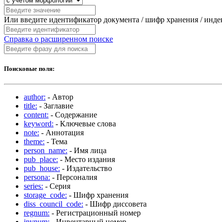
Или введите идентификатор документа / шифр хранения / инд
Справка о расширенном поиске
Поисковые поля:
author:
- Автор
title:
- Заглавие
content:
- Содержание
keyword:
- Ключевые слова
note:
- Аннотация
theme:
- Тема
person_name:
- Имя лица
pub_place:
- Место издания
pub_house:
- Издательство
persona:
- Персоналия
series:
- Серия
storage_code:
- Шифр хранения
diss_council_code:
- Шифр диссовета
regnum:
- Регистрационный номер
invnum:
- Инвентарный номер