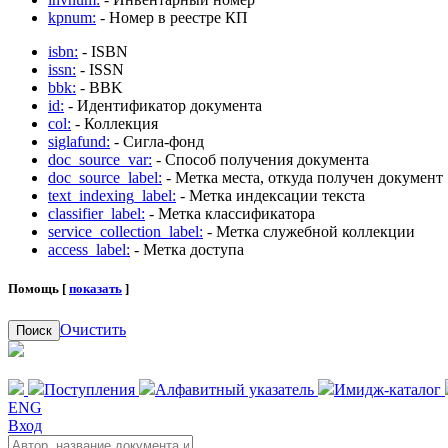
kpnum:
- Номер в реестре КП
isbn:
- ISBN
issn:
- ISSN
bbk:
- BBK
id:
- Идентификатор документа
col:
- Коллекция
siglafund:
- Сигла-фонд
doc_source_var:
- Способ получения документа
doc_source_label:
- Метка места, откуда получен документ
text_indexing_label:
- Метка индексации текста
classifier_label:
- Метка классификатора
service_collection_label:
- Метка служебной коллекции
access_label:
- Метка доступа
Помощь [
показать
]
Очистить
Поиск
Поступления
Алфавитный указатель
Имидж-каталог
ENG
Вход