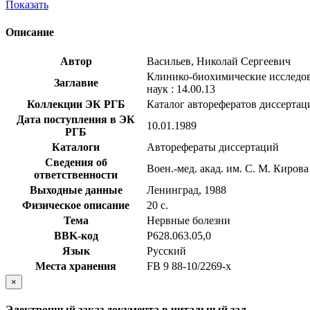
Показать
Описание
Автор
Васильев, Николай Сергеевич
Клинико-биохимические исследова
Заглавие
наук : 14.00.13
Коллекции ЭК РГБ
Каталог авторефератов диссертац
Дата поступления в ЭК
10.01.1989
РГБ
Каталоги
Авторефераты диссертаций
Сведения об
Воен.-мед. акад. им. С. М. Кирова
ответственности
Выходные данные
Ленинград, 1988
Физическое описание
20 с.
Тема
Нервные болезни
BBK-код
Р628.063.05,0
Язык
Русский
Места хранения
FB 9 88-10/2269-x
×
Электронный заказ документа в читальный зал