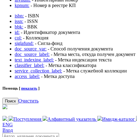
kpnum:
- Номер в реестре КП
isbn:
- ISBN
issn:
- ISSN
bbk:
- BBK
id:
- Идентификатор документа
col:
- Коллекция
siglafund:
- Сигла-фонд
doc_source_var:
- Способ получения документа
doc_source_label:
- Метка места, откуда получен документ
text_indexing_label:
- Метка индексации текста
classifier_label:
- Метка классификатора
service_collection_label:
- Метка служебной коллекции
access_label:
- Метка доступа
Помощь [
показать
]
Очистить
Поиск
Поступления
Алфавитный указатель
Имидж-каталог
ENG
Вход