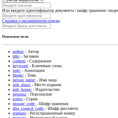
Или введите идентификатор документа / шифр хранения / инд
Справка о расширенном поиске
Поисковые поля:
author:
- Автор
title:
- Заглавие
content:
- Содержание
keyword:
- Ключевые слова
note:
- Аннотация
theme:
- Тема
person_name:
- Имя лица
pub_place:
- Место издания
pub_house:
- Издательство
persona:
- Персоналия
series:
- Серия
storage_code:
- Шифр хранения
diss_council_code:
- Шифр диссовета
regnum:
- Регистрационный номер
invnum:
- Инвентарный номер