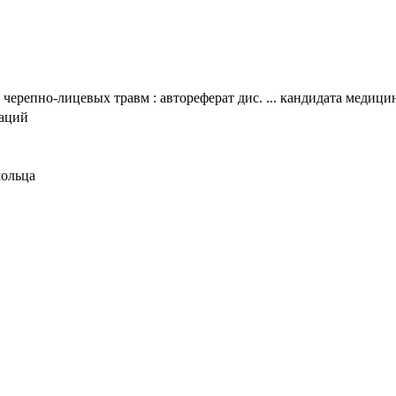
ерепно-лицевых травм : автореферат дис. ... кандидата медицин
таций
мольца