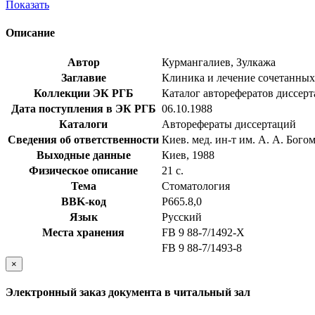
Показать
Описание
Автор
Курмангалиев, Зулкажа
Заглавие
Клиника и лечение сочетанных ч
Коллекции ЭК РГБ
Каталог авторефератов диссер
Дата поступления в ЭК РГБ
06.10.1988
Каталоги
Авторефераты диссертаций
Сведения об ответственности
Киев. мед. ин-т им. А. А. Бого
Выходные данные
Киев, 1988
Физическое описание
21 с.
Тема
Стоматология
BBK-код
Р665.8,0
Язык
Русский
Места хранения
FB 9 88-7/1492-Х
FB 9 88-7/1493-8
×
Электронный заказ документа в читальный зал