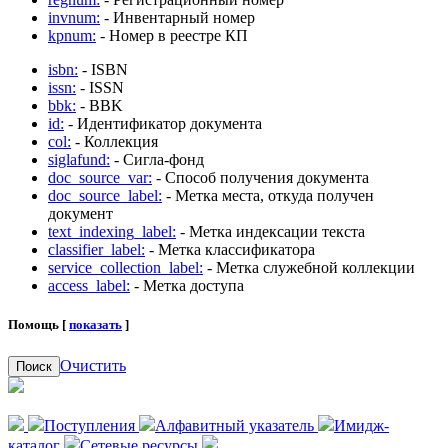
invnum:
- Инвентарный номер
kpnum:
- Номер в реестре КП
isbn:
- ISBN
issn:
- ISSN
bbk:
- BBK
id:
- Идентификатор документа
col:
- Коллекция
siglafund:
- Сигла-фонд
doc_source_var:
- Способ получения документа
doc_source_label:
- Метка места, откуда получен
документ
text_indexing_label:
- Метка индексации текста
classifier_label:
- Метка классификатора
service_collection_label:
- Метка служебной коллекции
access_label:
- Метка доступа
Помощь [
показать
]
Очистить
Поиск
Поступления
Алфавитный указатель
Имидж-
каталог
Сетевые ресурсы