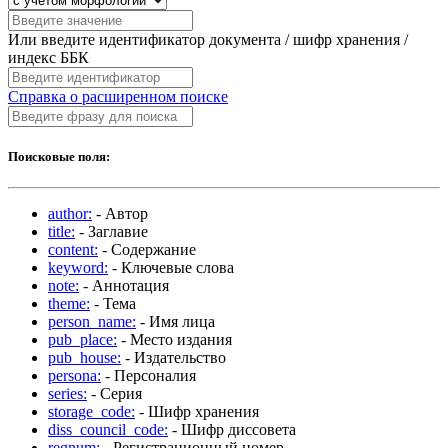
Или введите идентификатор документа / шифр хранения /
индекс ББК
Справка о расширенном поиске
Поисковые поля:
author:
- Автор
title:
- Заглавие
content:
- Содержание
keyword:
- Ключевые слова
note:
- Аннотация
theme:
- Тема
person_name:
- Имя лица
pub_place:
- Место издания
pub_house:
- Издательство
persona:
- Персоналия
series:
- Серия
storage_code:
- Шифр хранения
diss_council_code:
- Шифр диссовета
regnum:
- Регистрационный номер