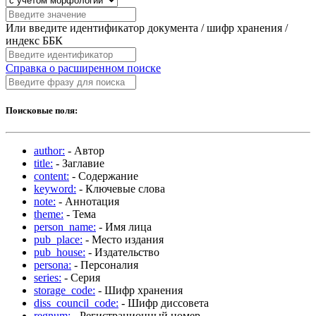
Или введите идентификатор документа / шифр хранения /
индекс ББК
Справка о расширенном поиске
Поисковые поля:
author:
- Автор
title:
- Заглавие
content:
- Содержание
keyword:
- Ключевые слова
note:
- Аннотация
theme:
- Тема
person_name:
- Имя лица
pub_place:
- Место издания
pub_house:
- Издательство
persona:
- Персоналия
series:
- Серия
storage_code:
- Шифр хранения
diss_council_code:
- Шифр диссовета
regnum:
- Регистрационный номер