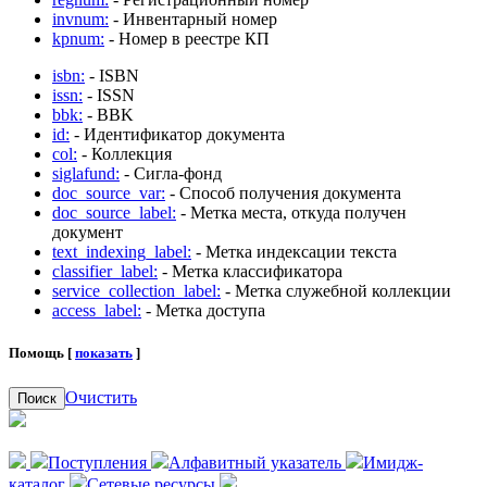
invnum:
- Инвентарный номер
kpnum:
- Номер в реестре КП
isbn:
- ISBN
issn:
- ISSN
bbk:
- BBK
id:
- Идентификатор документа
col:
- Коллекция
siglafund:
- Сигла-фонд
doc_source_var:
- Способ получения документа
doc_source_label:
- Метка места, откуда получен
документ
text_indexing_label:
- Метка индексации текста
classifier_label:
- Метка классификатора
service_collection_label:
- Метка служебной коллекции
access_label:
- Метка доступа
Помощь [
показать
]
Очистить
Поиск
Поступления
Алфавитный указатель
Имидж-
каталог
Сетевые ресурсы