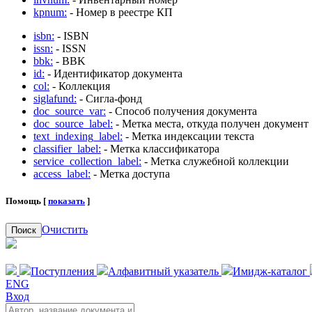
kpnum:
- Номер в реестре КП
isbn:
- ISBN
issn:
- ISSN
bbk:
- BBK
id:
- Идентификатор документа
col:
- Коллекция
siglafund:
- Сигла-фонд
doc_source_var:
- Способ получения документа
doc_source_label:
- Метка места, откуда получен документ
text_indexing_label:
- Метка индексации текста
classifier_label:
- Метка классификатора
service_collection_label:
- Метка служебной коллекции
access_label:
- Метка доступа
Помощь [
показать
]
Очистить
Поиск
Поступления
Алфавитный указатель
Имидж-каталог
ENG
Вход