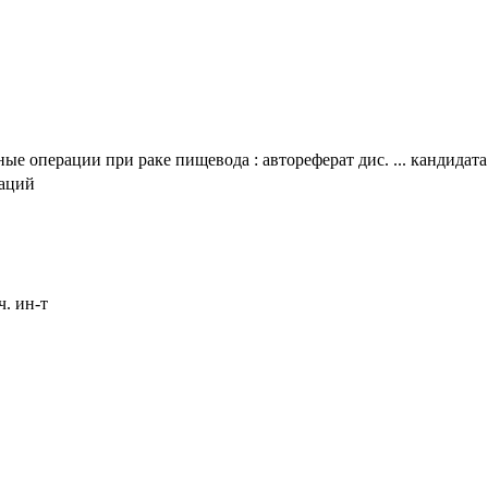
 операции при раке пищевода : автореферат дис. ... кандидата 
таций
ч. ин-т