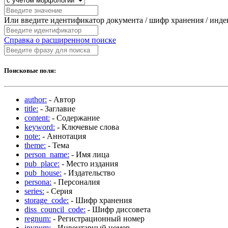
Или введите идентификатор документа / шифр хранения / инд
Справка о расширенном поиске
Поисковые поля:
author:
- Автор
title:
- Заглавие
content:
- Содержание
keyword:
- Ключевые слова
note:
- Аннотация
theme:
- Тема
person_name:
- Имя лица
pub_place:
- Место издания
pub_house:
- Издательство
persona:
- Персоналия
series:
- Серия
storage_code:
- Шифр хранения
diss_council_code:
- Шифр диссовета
regnum:
- Регистрационный номер
invnum:
- Инвентарный номер