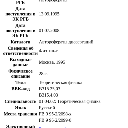
РГБ
Дата
поступления в
13.09.1995
ЭК РГБ
Дата
поступления в
01.07.2008
ЭБ РГБ
Каталоги
Авторефераты диссертаций
Сведения об
Физ. ин-т
ответственности
Выходные
Москва, 1995
данные
Физическое
28 с.
описание
Тема
Теоретическая физика
BBK-код
В315.25,03
В315.4,03
Специальность
01.04.02: Теоретическая физика
Язык
Русский
Места хранения
FB 9 95-2/2098-x
FB 9 95-2/2099-8
Электронный