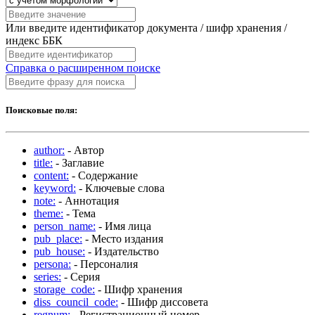
Или введите идентификатор документа / шифр хранения /
индекс ББК
Справка о расширенном поиске
Поисковые поля:
author:
- Автор
title:
- Заглавие
content:
- Содержание
keyword:
- Ключевые слова
note:
- Аннотация
theme:
- Тема
person_name:
- Имя лица
pub_place:
- Место издания
pub_house:
- Издательство
persona:
- Персоналия
series:
- Серия
storage_code:
- Шифр хранения
diss_council_code:
- Шифр диссовета
regnum:
- Регистрационный номер