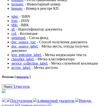
invnum:
- Инвентарный номер
kpnum:
- Номер в реестре КП
isbn:
- ISBN
issn:
- ISSN
bbk:
- BBK
id:
- Идентификатор документа
col:
- Коллекция
siglafund:
- Сигла-фонд
doc_source_var:
- Способ получения документа
doc_source_label:
- Метка места, откуда получен
документ
text_indexing_label:
- Метка индексации текста
classifier_label:
- Метка классификатора
service_collection_label:
- Метка служебной коллекции
access_label:
- Метка доступа
Помощь [
показать
]
Очистить
Поиск
Поступления
Алфавитный указатель
Имидж-
каталог
Сетевые ресурсы