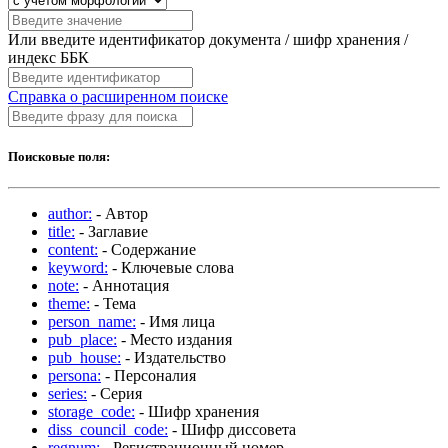
Или введите идентификатор документа / шифр хранения /
индекс ББК
Справка о расширенном поиске
Поисковые поля:
author:
- Автор
title:
- Заглавие
content:
- Содержание
keyword:
- Ключевые слова
note:
- Аннотация
theme:
- Тема
person_name:
- Имя лица
pub_place:
- Место издания
pub_house:
- Издательство
persona:
- Персоналия
series:
- Серия
storage_code:
- Шифр хранения
diss_council_code:
- Шифр диссовета
regnum:
- Регистрационный номер