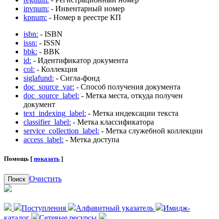
invnum:
- Инвентарный номер
kpnum:
- Номер в реестре КП
isbn:
- ISBN
issn:
- ISSN
bbk:
- BBK
id:
- Идентификатор документа
col:
- Коллекция
siglafund:
- Сигла-фонд
doc_source_var:
- Способ получения документа
doc_source_label:
- Метка места, откуда получен
документ
text_indexing_label:
- Метка индексации текста
classifier_label:
- Метка классификатора
service_collection_label:
- Метка служебной коллекции
access_label:
- Метка доступа
Помощь [
показать
]
Очистить
Поиск
Поступления
Алфавитный указатель
Имидж-
каталог
Сетевые ресурсы