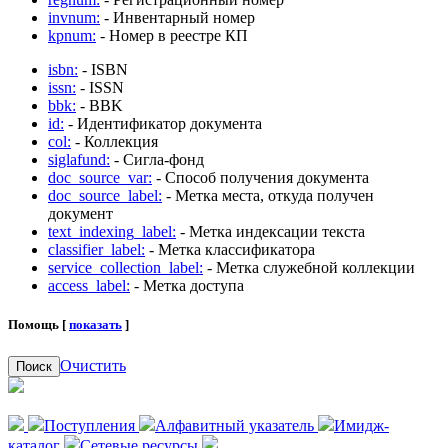
invnum:
- Инвентарный номер
kpnum:
- Номер в реестре КП
isbn:
- ISBN
issn:
- ISSN
bbk:
- BBK
id:
- Идентификатор документа
col:
- Коллекция
siglafund:
- Сигла-фонд
doc_source_var:
- Способ получения документа
doc_source_label:
- Метка места, откуда получен
документ
text_indexing_label:
- Метка индексации текста
classifier_label:
- Метка классификатора
service_collection_label:
- Метка служебной коллекции
access_label:
- Метка доступа
Помощь [
показать
]
Очистить
Поиск
Поступления
Алфавитный указатель
Имидж-
каталог
Сетевые ресурсы