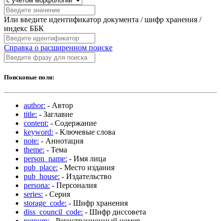
Или введите идентификатор документа / шифр хранения /
индекс ББК
Справка о расширенном поиске
Поисковые поля:
author:
- Автор
title:
- Заглавие
content:
- Содержание
keyword:
- Ключевые слова
note:
- Аннотация
theme:
- Тема
person_name:
- Имя лица
pub_place:
- Место издания
pub_house:
- Издательство
persona:
- Персоналия
series:
- Серия
storage_code:
- Шифр хранения
diss_council_code:
- Шифр диссовета
regnum:
- Регистрационный номер