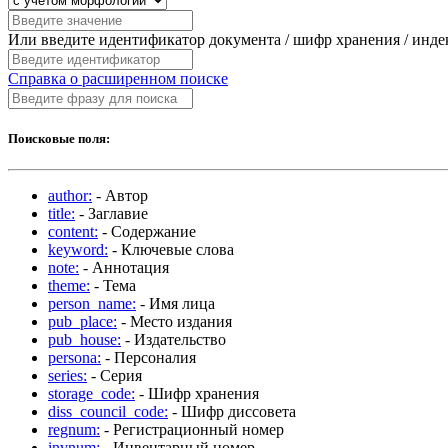
Или введите идентификатор документа / шифр хранения / инд
Справка о расширенном поиске
Поисковые поля:
author:
- Автор
title:
- Заглавие
content:
- Содержание
keyword:
- Ключевые слова
note:
- Аннотация
theme:
- Тема
person_name:
- Имя лица
pub_place:
- Место издания
pub_house:
- Издательство
persona:
- Персоналия
series:
- Серия
storage_code:
- Шифр хранения
diss_council_code:
- Шифр диссовета
regnum:
- Регистрационный номер
invnum:
- Инвентарный номер