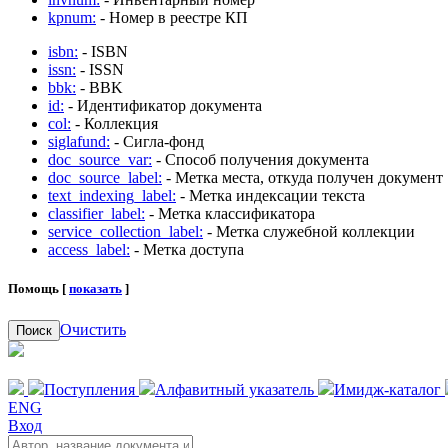
kpnum:
- Номер в реестре КП
isbn:
- ISBN
issn:
- ISSN
bbk:
- BBK
id:
- Идентификатор документа
col:
- Коллекция
siglafund:
- Сигла-фонд
doc_source_var:
- Способ получения документа
doc_source_label:
- Метка места, откуда получен документ
text_indexing_label:
- Метка индексации текста
classifier_label:
- Метка классификатора
service_collection_label:
- Метка служебной коллекции
access_label:
- Метка доступа
Помощь [
показать
]
Очистить
Поиск
Поступления
Алфавитный указатель
Имидж-каталог
ENG
Вход