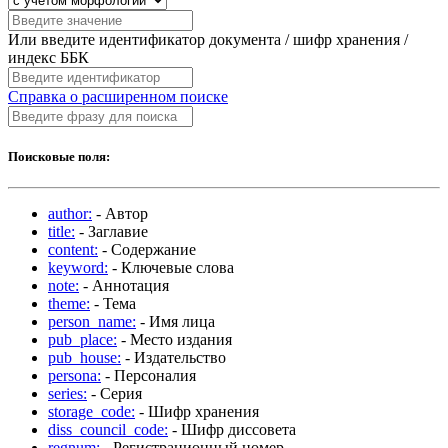
Или введите идентификатор документа / шифр хранения /
индекс ББК
Справка о расширенном поиске
Поисковые поля:
author:
- Автор
title:
- Заглавие
content:
- Содержание
keyword:
- Ключевые слова
note:
- Аннотация
theme:
- Тема
person_name:
- Имя лица
pub_place:
- Место издания
pub_house:
- Издательство
persona:
- Персоналия
series:
- Серия
storage_code:
- Шифр хранения
diss_council_code:
- Шифр диссовета
regnum:
- Регистрационный номер