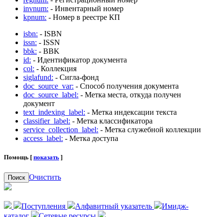
invnum:
- Инвентарный номер
kpnum:
- Номер в реестре КП
isbn:
- ISBN
issn:
- ISSN
bbk:
- BBK
id:
- Идентификатор документа
col:
- Коллекция
siglafund:
- Сигла-фонд
doc_source_var:
- Способ получения документа
doc_source_label:
- Метка места, откуда получен
документ
text_indexing_label:
- Метка индексации текста
classifier_label:
- Метка классификатора
service_collection_label:
- Метка служебной коллекции
access_label:
- Метка доступа
Помощь [
показать
]
Очистить
Поиск
Поступления
Алфавитный указатель
Имидж-
каталог
Сетевые ресурсы