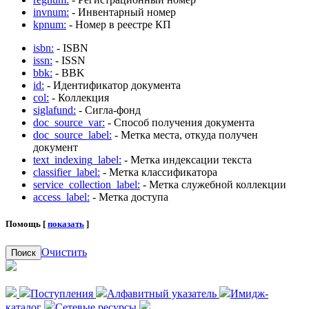
invnum:
- Инвентарный номер
kpnum:
- Номер в реестре КП
isbn:
- ISBN
issn:
- ISSN
bbk:
- BBK
id:
- Идентификатор документа
col:
- Коллекция
siglafund:
- Сигла-фонд
doc_source_var:
- Способ получения документа
doc_source_label:
- Метка места, откуда получен
документ
text_indexing_label:
- Метка индексации текста
classifier_label:
- Метка классификатора
service_collection_label:
- Метка служебной коллекции
access_label:
- Метка доступа
Помощь [
показать
]
Очистить
Поиск
Поступления
Алфавитный указатель
Имидж-
каталог
Сетевые ресурсы