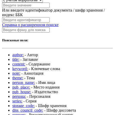
Или введите идентификатор документа / шифр хранения /
индекс ББК
Справка о расширенном поиске
Поисковые поля:
author:
- Автор
title:
- Заглавие
content:
- Содержание
keyword:
- Ключевые слова
note:
- Аннотация
theme:
- Тема
person_name:
- Имя лица
pub_place:
- Место издания
pub_house:
- Издательство
persona:
- Персоналия
series:
- Серия
storage_code:
- Шифр хранения
diss_council_code:
- Шифр диссовета
regnum:
- Регистрационный номер