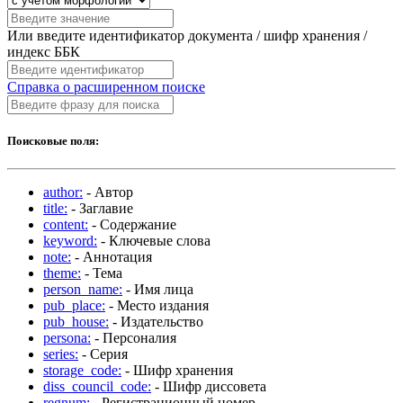
Или введите идентификатор документа / шифр хранения /
индекс ББК
Справка о расширенном поиске
Поисковые поля:
author:
- Автор
title:
- Заглавие
content:
- Содержание
keyword:
- Ключевые слова
note:
- Аннотация
theme:
- Тема
person_name:
- Имя лица
pub_place:
- Место издания
pub_house:
- Издательство
persona:
- Персоналия
series:
- Серия
storage_code:
- Шифр хранения
diss_council_code:
- Шифр диссовета
regnum:
- Регистрационный номер