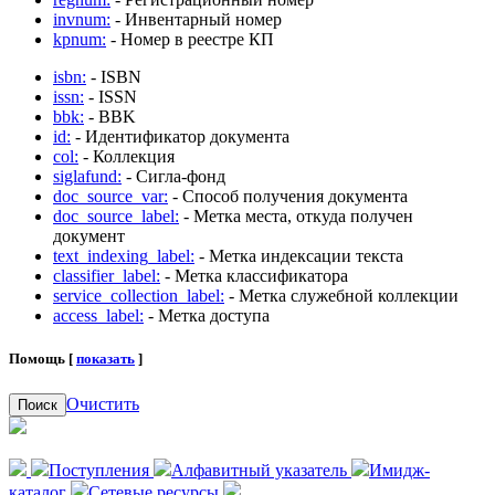
invnum:
- Инвентарный номер
kpnum:
- Номер в реестре КП
isbn:
- ISBN
issn:
- ISSN
bbk:
- BBK
id:
- Идентификатор документа
col:
- Коллекция
siglafund:
- Сигла-фонд
doc_source_var:
- Способ получения документа
doc_source_label:
- Метка места, откуда получен
документ
text_indexing_label:
- Метка индексации текста
classifier_label:
- Метка классификатора
service_collection_label:
- Метка служебной коллекции
access_label:
- Метка доступа
Помощь [
показать
]
Очистить
Поиск
Поступления
Алфавитный указатель
Имидж-
каталог
Сетевые ресурсы