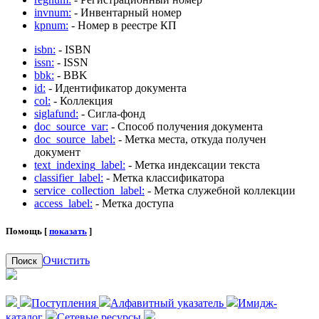
invnum:
- Инвентарный номер
kpnum:
- Номер в реестре КП
isbn:
- ISBN
issn:
- ISSN
bbk:
- BBK
id:
- Идентификатор документа
col:
- Коллекция
siglafund:
- Сигла-фонд
doc_source_var:
- Способ получения документа
doc_source_label:
- Метка места, откуда получен
документ
text_indexing_label:
- Метка индексации текста
classifier_label:
- Метка классификатора
service_collection_label:
- Метка служебной коллекции
access_label:
- Метка доступа
Помощь [
показать
]
Очистить
Поиск
Поступления
Алфавитный указатель
Имидж-
каталог
Сетевые ресурсы