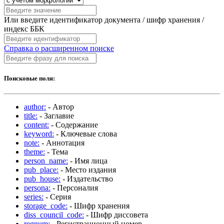
Или введите идентификатор документа / шифр хранения /
индекс ББК
Справка о расширенном поиске
Поисковые поля:
author:
- Автор
title:
- Заглавие
content:
- Содержание
keyword:
- Ключевые слова
note:
- Аннотация
theme:
- Тема
person_name:
- Имя лица
pub_place:
- Место издания
pub_house:
- Издательство
persona:
- Персоналия
series:
- Серия
storage_code:
- Шифр хранения
diss_council_code:
- Шифр диссовета
regnum:
- Регистрационный номер