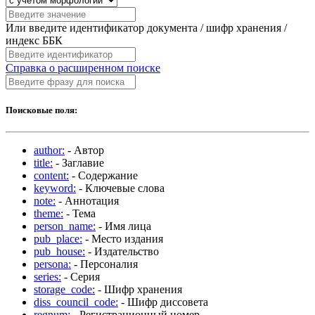
Или введите идентификатор документа / шифр хранения /
индекс ББК
Справка о расширенном поиске
Поисковые поля:
author:
- Автор
title:
- Заглавие
content:
- Содержание
keyword:
- Ключевые слова
note:
- Аннотация
theme:
- Тема
person_name:
- Имя лица
pub_place:
- Место издания
pub_house:
- Издательство
persona:
- Персоналия
series:
- Серия
storage_code:
- Шифр хранения
diss_council_code:
- Шифр диссовета
regnum:
- Регистрационный номер