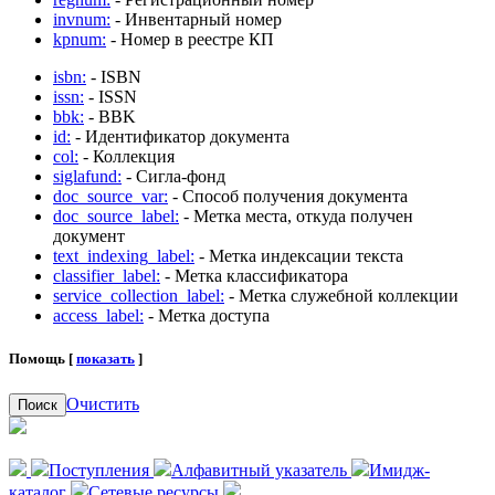
invnum:
- Инвентарный номер
kpnum:
- Номер в реестре КП
isbn:
- ISBN
issn:
- ISSN
bbk:
- BBK
id:
- Идентификатор документа
col:
- Коллекция
siglafund:
- Сигла-фонд
doc_source_var:
- Способ получения документа
doc_source_label:
- Метка места, откуда получен
документ
text_indexing_label:
- Метка индексации текста
classifier_label:
- Метка классификатора
service_collection_label:
- Метка служебной коллекции
access_label:
- Метка доступа
Помощь [
показать
]
Очистить
Поиск
Поступления
Алфавитный указатель
Имидж-
каталог
Сетевые ресурсы