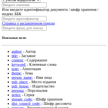
Или введите идентификатор документа / шифр хранения /
индекс ББК
Справка о расширенном поиске
Поисковые поля:
author:
- Автор
title:
- Заглавие
content:
- Содержание
keyword:
- Ключевые слова
note:
- Аннотация
theme:
- Тема
person_name:
- Имя лица
pub_place:
- Место издания
pub_house:
- Издательство
persona:
- Персоналия
series:
- Серия
storage_code:
- Шифр хранения
diss_council_code:
- Шифр диссовета
regnum:
- Регистрационный номер