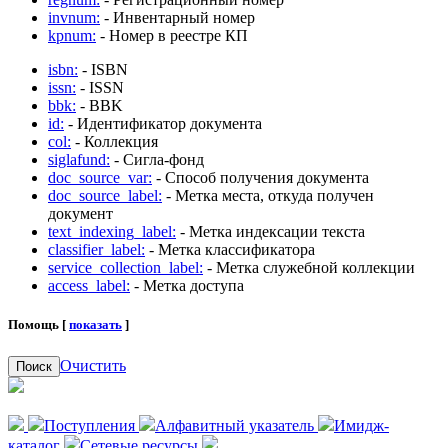
invnum:
- Инвентарный номер
kpnum:
- Номер в реестре КП
isbn:
- ISBN
issn:
- ISSN
bbk:
- BBK
id:
- Идентификатор документа
col:
- Коллекция
siglafund:
- Сигла-фонд
doc_source_var:
- Способ получения документа
doc_source_label:
- Метка места, откуда получен
документ
text_indexing_label:
- Метка индексации текста
classifier_label:
- Метка классификатора
service_collection_label:
- Метка служебной коллекции
access_label:
- Метка доступа
Помощь [
показать
]
Очистить
Поиск
Поступления
Алфавитный указатель
Имидж-
каталог
Сетевые ресурсы