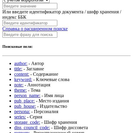
Или введите идентификатор документа / шифр хранения /
индекс ББК
Справка о расширенном поиске
Поисковые поля:
author:
- Автор
title:
- Заглавие
content:
- Содержание
keyword:
- Ключевые слова
note:
- Аннотация
theme:
- Тема
person_name:
- Имя лица
pub_place:
- Место издания
pub_house:
- Издательство
persona:
- Персоналия
series:
- Серия
storage_code:
- Шифр хранения
diss_council_code:
- Шифр диссовета
regnum:
- Регистрационный номер