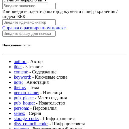
Или введите идентификатор документа / шифр хранения /
индекс ББК
Справка о расширенном поиске
Поисковые поля:
author:
- Автор
title:
- Заглавие
content:
- Содержание
keyword:
- Ключевые слова
note:
- Аннотация
theme:
- Тема
person_name:
- Имя лица
pub_place:
- Место издания
pub_house:
- Издательство
persona:
- Персоналия
series:
- Серия
storage_code:
- Шифр хранения
diss_council_code:
- Шифр диссовета
regnum:
- Регистрационный номер