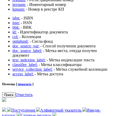
invnum:
- Инвентарный номер
kpnum:
- Номер в реестре КП
isbn:
- ISBN
issn:
- ISSN
bbk:
- BBK
id:
- Идентификатор документа
col:
- Коллекция
siglafund:
- Сигла-фонд
doc_source_var:
- Способ получения документа
doc_source_label:
- Метка места, откуда получен
документ
text_indexing_label:
- Метка индексации текста
classifier_label:
- Метка классификатора
service_collection_label:
- Метка служебной коллекции
access_label:
- Метка доступа
Помощь [
показать
]
Очистить
Поиск
Поступления
Алфавитный указатель
Имидж-
каталог
Сетевые ресурсы