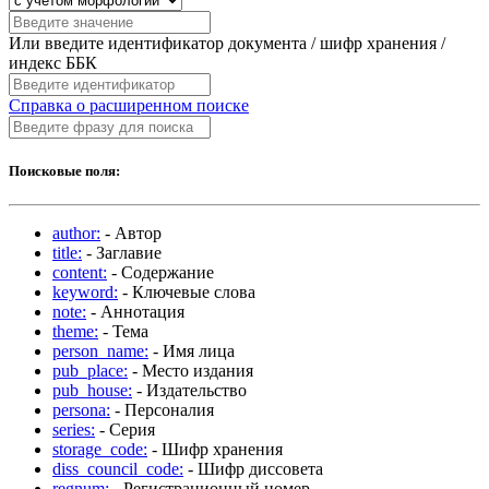
Или введите идентификатор документа / шифр хранения /
индекс ББК
Справка о расширенном поиске
Поисковые поля:
author:
- Автор
title:
- Заглавие
content:
- Содержание
keyword:
- Ключевые слова
note:
- Аннотация
theme:
- Тема
person_name:
- Имя лица
pub_place:
- Место издания
pub_house:
- Издательство
persona:
- Персоналия
series:
- Серия
storage_code:
- Шифр хранения
diss_council_code:
- Шифр диссовета
regnum:
- Регистрационный номер