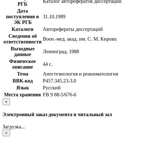
Каталог авторефератов диссертаций
РГБ
Дата
поступления в
31.10.1989
ЭК РГБ
Каталоги
Авторефераты диссертаций
Сведения об
Воен.-мед. акад. им. С. М. Кирова
ответственности
Выходные
Ленинград, 1988
данные
Физическое
44 с.
описание
Тема
Анестезиология и реаниматология
BBK-код
Р457.345.23-3,0
Язык
Русский
Места хранения
FB 9 88-5/676-6
×
Электронный заказ документа в читальный зал
Загрузка...
×