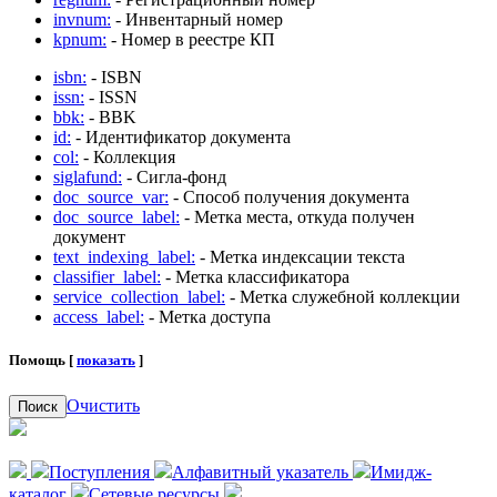
invnum:
- Инвентарный номер
kpnum:
- Номер в реестре КП
isbn:
- ISBN
issn:
- ISSN
bbk:
- BBK
id:
- Идентификатор документа
col:
- Коллекция
siglafund:
- Сигла-фонд
doc_source_var:
- Способ получения документа
doc_source_label:
- Метка места, откуда получен
документ
text_indexing_label:
- Метка индексации текста
classifier_label:
- Метка классификатора
service_collection_label:
- Метка служебной коллекции
access_label:
- Метка доступа
Помощь [
показать
]
Очистить
Поиск
Поступления
Алфавитный указатель
Имидж-
каталог
Сетевые ресурсы