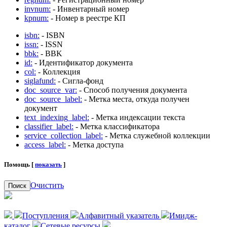
invnum:
- Инвентарный номер
kpnum:
- Номер в реестре КП
isbn:
- ISBN
issn:
- ISSN
bbk:
- BBK
id:
- Идентификатор документа
col:
- Коллекция
siglafund:
- Сигла-фонд
doc_source_var:
- Способ получения документа
doc_source_label:
- Метка места, откуда получен
документ
text_indexing_label:
- Метка индексации текста
classifier_label:
- Метка классификатора
service_collection_label:
- Метка служебной коллекции
access_label:
- Метка доступа
Помощь [
показать
]
Очистить
Поиск
Поступления
Алфавитный указатель
Имидж-
каталог
Сетевые ресурсы