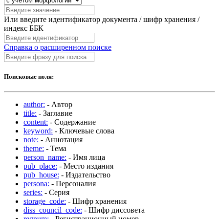
Или введите идентификатор документа / шифр хранения /
индекс ББК
Справка о расширенном поиске
Поисковые поля:
author:
- Автор
title:
- Заглавие
content:
- Содержание
keyword:
- Ключевые слова
note:
- Аннотация
theme:
- Тема
person_name:
- Имя лица
pub_place:
- Место издания
pub_house:
- Издательство
persona:
- Персоналия
series:
- Серия
storage_code:
- Шифр хранения
diss_council_code:
- Шифр диссовета
regnum:
- Регистрационный номер