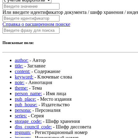
Или введите идентификатор документа / шифр хранения / инд
Справка о расширенном поиске
Поисковые поля:
author:
- Автор
title:
- Заглавие
content:
- Содержание
keyword:
- Ключевые слова
note:
- Аннотация
theme:
- Тема
person_name:
- Имя лица
pub_place:
- Место издания
pub_house:
- Издательство
persona:
- Персоналия
series:
- Серия
storage_code:
- Шифр хранения
diss_council_code:
- Шифр диссовета
regnum:
- Регистрационный номер
invnum:
- Инвентарный номер