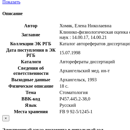
Показать
Описание
Автор
Хомяк, Елена Николаевна
Клинико-физиологическая оценка с
Заглавие
наук : 14.00.17, 14.00.21
Коллекции ЭК РГБ
Каталог авторефератов диссертаци
Дата поступления в ЭК
15.07.1998
РГБ
Каталоги
Авторефераты диссертаций
Сведения об
Архангельский мед. ин-т
ответственности
Выходные данные
Архангельск, 1993
Физическое описание
18 с.
Тема
Стоматология
BBK-код
Р457.445.2-38,0
Язык
Русский
Места хранения
FB 9 92-5/1245-1
×
Электронный заказ документа в читальный зал