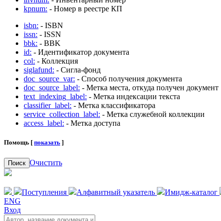
kpnum:
- Номер в реестре КП
isbn:
- ISBN
issn:
- ISSN
bbk:
- BBK
id:
- Идентификатор документа
col:
- Коллекция
siglafund:
- Сигла-фонд
doc_source_var:
- Способ получения документа
doc_source_label:
- Метка места, откуда получен документ
text_indexing_label:
- Метка индексации текста
classifier_label:
- Метка классификатора
service_collection_label:
- Метка служебной коллекции
access_label:
- Метка доступа
Помощь [
показать
]
Очистить
Поиск
Поступления
Алфавитный указатель
Имидж-каталог
ENG
Вход