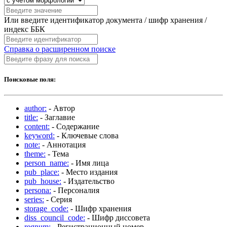
Или введите идентификатор документа / шифр хранения /
индекс ББК
Справка о расширенном поиске
Поисковые поля:
author:
- Автор
title:
- Заглавие
content:
- Содержание
keyword:
- Ключевые слова
note:
- Аннотация
theme:
- Тема
person_name:
- Имя лица
pub_place:
- Место издания
pub_house:
- Издательство
persona:
- Персоналия
series:
- Серия
storage_code:
- Шифр хранения
diss_council_code:
- Шифр диссовета
regnum:
- Регистрационный номер