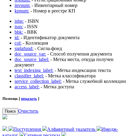
invnum:
- Инвентарный номер
kpnum:
- Номер в реестре КП
isbn:
- ISBN
issn:
- ISSN
bbk:
- BBK
id:
- Идентификатор документа
col:
- Коллекция
siglafund:
- Сигла-фонд
doc_source_var:
- Способ получения документа
doc_source_label:
- Метка места, откуда получен
документ
text_indexing_label:
- Метка индексации текста
classifier_label:
- Метка классификатора
service_collection_label:
- Метка служебной коллекции
access_label:
- Метка доступа
Помощь [
показать
]
Очистить
Поиск
Поступления
Алфавитный указатель
Имидж-
каталог
Сетевые ресурсы