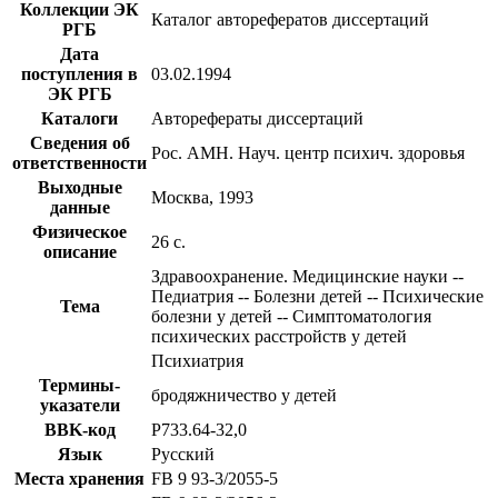
Коллекции ЭК
Каталог авторефератов диссертаций
РГБ
Дата
поступления в
03.02.1994
ЭК РГБ
Каталоги
Авторефераты диссертаций
Сведения об
Рос. АМН. Науч. центр психич. здоровья
ответственности
Выходные
Москва, 1993
данные
Физическое
26 с.
описание
Здравоохранение. Медицинские науки --
Педиатрия -- Болезни детей -- Психические
Тема
болезни у детей -- Симптоматология
психических расстройств у детей
Психиатрия
Термины-
бродяжничество у детей
указатели
BBK-код
Р733.64-32,0
Язык
Русский
Места хранения
FB 9 93-3/2055-5