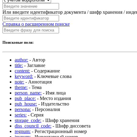
Или введите идентификатор документа / шифр хранения / инд
Справка о расширенном поиске
Поисковые поля:
author:
- Автор
title:
- Заглавие
content:
- Содержание
keyword:
- Ключевые слова
note:
- Аннотация
theme:
- Тема
person_name:
- Имя лица
pub_place:
- Место издания
pub_house:
- Издательство
persona:
- Персоналия
series:
- Серия
storage_code:
- Шифр хранения
diss_council_code:
- Шифр диссовета
regnum:
- Регистрационный номер
invnum:
- Инвентарный номер