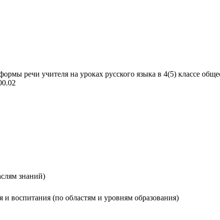
мы речи учителя на уроках русского языка в 4(5) классе общеоб
00.02
аслям знаний)
ия и воспитания (по областям и уровням образования)