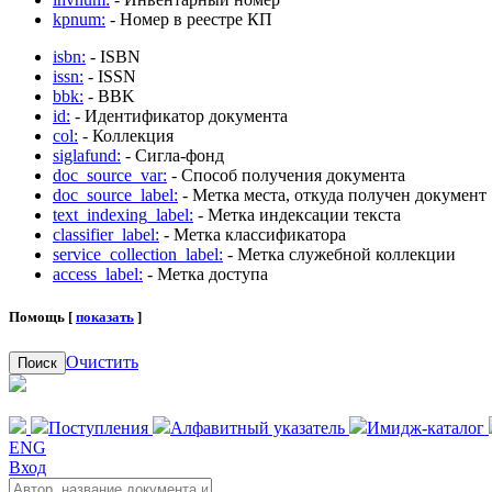
kpnum:
- Номер в реестре КП
isbn:
- ISBN
issn:
- ISSN
bbk:
- BBK
id:
- Идентификатор документа
col:
- Коллекция
siglafund:
- Сигла-фонд
doc_source_var:
- Способ получения документа
doc_source_label:
- Метка места, откуда получен документ
text_indexing_label:
- Метка индексации текста
classifier_label:
- Метка классификатора
service_collection_label:
- Метка служебной коллекции
access_label:
- Метка доступа
Помощь [
показать
]
Очистить
Поиск
Поступления
Алфавитный указатель
Имидж-каталог
ENG
Вход