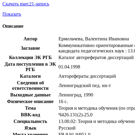
Скачать marc21-запись
Показать
Описание
Автор
Ермольчева, Валентина Ивановна
Коммуникативно ориентированные фор
Заглавие
кандидата педагогических наук : 13.
Коллекции ЭК РГБ
Каталог авторефератов диссертаций
Дата поступления в ЭК
01.04.1998
РГБ
Каталоги
Авторефераты диссертаций
Сведения об
Ленинградский пед. ин-т
ответственности
Выходные данные
Ленинград, 1990
Физическое описание
16 с.
Тема
Теория и методика обучения (по отр
BBK-код
Ч426.131(2)-25,0
Специальность
13.00.02: Теория и методика обучен
Язык
Русский
Места хранения
FB 9 91-9/951-0