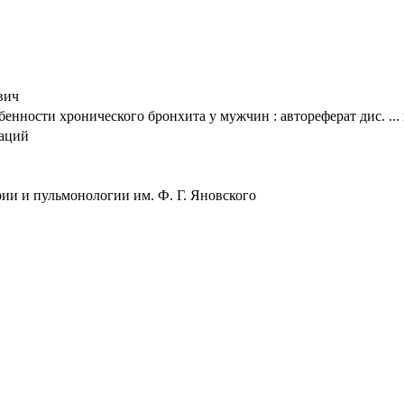
вич
енности хронического бронхита у мужчин : автореферат дис. ... 
таций
и и пульмонологии им. Ф. Г. Яновского