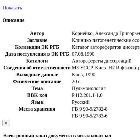
Показать
Описание
Автор
Корнейко, Александр Григорье
Заглавие
Клинико-патогенетические особ
Коллекции ЭК РГБ
Каталог авторефератов диссер
Дата поступления в ЭК РГБ
07.08.1990
Каталоги
Авторефераты диссертаций
Сведения об ответственности
МЗ УССР. Киев. НИИ фтизиатри
Выходные данные
Киев, 1990
Физическое описание
20 с.
Тема
Пульмонология
BBK-код
Р412.201.1-1,0
Язык
Русский
Места хранения
FB 9 90-5/2782-8
FB 9 90-5/2783-6
×
Электронный заказ документа в читальный зал