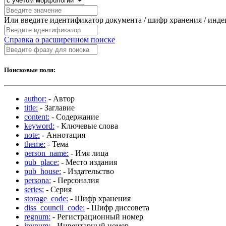
Или введите идентификатор документа / шифр хранения / инд
Справка о расширенном поиске
Поисковые поля:
author:
- Автор
title:
- Заглавие
content:
- Содержание
keyword:
- Ключевые слова
note:
- Аннотация
theme:
- Тема
person_name:
- Имя лица
pub_place:
- Место издания
pub_house:
- Издательство
persona:
- Персоналия
series:
- Серия
storage_code:
- Шифр хранения
diss_council_code:
- Шифр диссовета
regnum:
- Регистрационный номер
invnum:
- Инвентарный номер