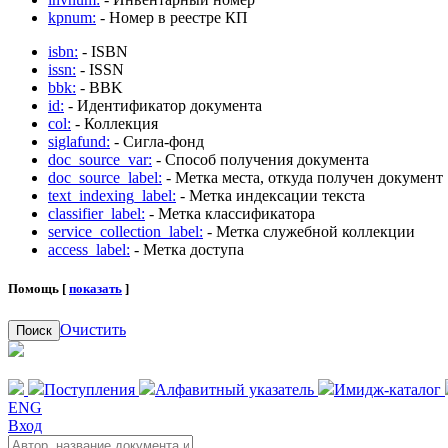
kpnum:
- Номер в реестре КП
isbn:
- ISBN
issn:
- ISSN
bbk:
- BBK
id:
- Идентификатор документа
col:
- Коллекция
siglafund:
- Сигла-фонд
doc_source_var:
- Способ получения документа
doc_source_label:
- Метка места, откуда получен документ
text_indexing_label:
- Метка индексации текста
classifier_label:
- Метка классификатора
service_collection_label:
- Метка служебной коллекции
access_label:
- Метка доступа
Помощь [
показать
]
Очистить
Поиск
Поступления
Алфавитный указатель
Имидж-каталог
ENG
Вход