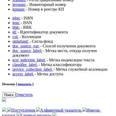
invnum:
- Инвентарный номер
kpnum:
- Номер в реестре КП
isbn:
- ISBN
issn:
- ISSN
bbk:
- BBK
id:
- Идентификатор документа
col:
- Коллекция
siglafund:
- Сигла-фонд
doc_source_var:
- Способ получения документа
doc_source_label:
- Метка места, откуда получен
документ
text_indexing_label:
- Метка индексации текста
classifier_label:
- Метка классификатора
service_collection_label:
- Метка служебной коллекции
access_label:
- Метка доступа
Помощь [
показать
]
Очистить
Поиск
Поступления
Алфавитный указатель
Имидж-
каталог
Сетевые ресурсы