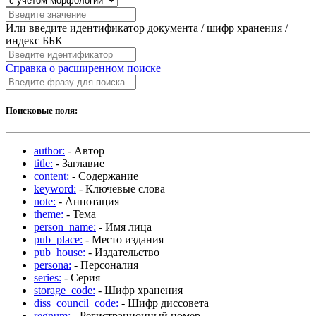
Или введите идентификатор документа / шифр хранения /
индекс ББК
Справка о расширенном поиске
Поисковые поля:
author:
- Автор
title:
- Заглавие
content:
- Содержание
keyword:
- Ключевые слова
note:
- Аннотация
theme:
- Тема
person_name:
- Имя лица
pub_place:
- Место издания
pub_house:
- Издательство
persona:
- Персоналия
series:
- Серия
storage_code:
- Шифр хранения
diss_council_code:
- Шифр диссовета
regnum:
- Регистрационный номер