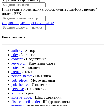
Или введите идентификатор документа / шифр хранения /
индекс ББК
Справка о расширенном поиске
Поисковые поля:
author:
- Автор
title:
- Заглавие
content:
- Содержание
keyword:
- Ключевые слова
note:
- Аннотация
theme:
- Тема
person_name:
- Имя лица
pub_place:
- Место издания
pub_house:
- Издательство
persona:
- Персоналия
series:
- Серия
storage_code:
- Шифр хранения
diss_council_code:
- Шифр диссовета
regnum:
- Регистрационный номер