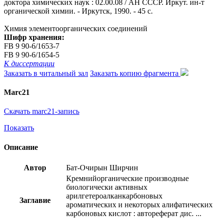
доктора химических наук : 02.00.08 / АН СССР. Иркут. ин-т
органической химии. - Иркутск, 1990. - 45 с.
Химия элементоорганических соединений
Шифр хранения:
FB 9 90-6/1653-7
FB 9 90-6/1654-5
К диссертации
Заказать в читальный зал
Заказать копию фрагмента
Marc21
Скачать marc21-запись
Показать
Описание
Автор
Бат-Очирын Ширчин
Кремнийорганические производные
биологически активных
арилгетероалканкарбоновых
Заглавие
ароматических и некоторых алифатических
карбоновых кислот : автореферат дис. ...