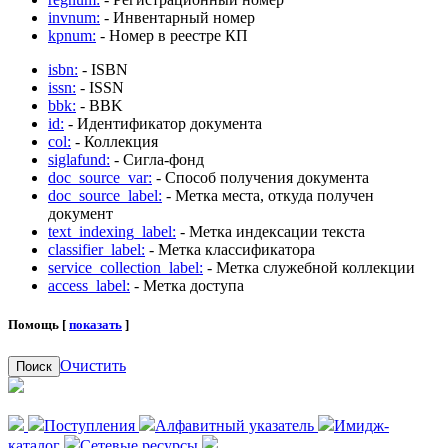
invnum:
- Инвентарный номер
kpnum:
- Номер в реестре КП
isbn:
- ISBN
issn:
- ISSN
bbk:
- BBK
id:
- Идентификатор документа
col:
- Коллекция
siglafund:
- Сигла-фонд
doc_source_var:
- Способ получения документа
doc_source_label:
- Метка места, откуда получен
документ
text_indexing_label:
- Метка индексации текста
classifier_label:
- Метка классификатора
service_collection_label:
- Метка служебной коллекции
access_label:
- Метка доступа
Помощь [
показать
]
Очистить
Поиск
Поступления
Алфавитный указатель
Имидж-
каталог
Сетевые ресурсы