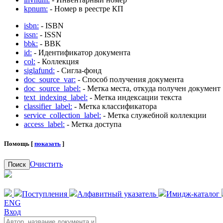
kpnum:
- Номер в реестре КП
isbn:
- ISBN
issn:
- ISSN
bbk:
- BBK
id:
- Идентификатор документа
col:
- Коллекция
siglafund:
- Сигла-фонд
doc_source_var:
- Способ получения документа
doc_source_label:
- Метка места, откуда получен документ
text_indexing_label:
- Метка индексации текста
classifier_label:
- Метка классификатора
service_collection_label:
- Метка служебной коллекции
access_label:
- Метка доступа
Помощь [
показать
]
Очистить
Поиск
Поступления
Алфавитный указатель
Имидж-каталог
ENG
Вход