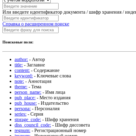
Или введите идентификатор документа / шифр хранения / инд
Справка о расширенном поиске
Поисковые поля:
author:
- Автор
title:
- Заглавие
content:
- Содержание
keyword:
- Ключевые слова
note:
- Аннотация
theme:
- Тема
person_name:
- Имя лица
pub_place:
- Место издания
pub_house:
- Издательство
persona:
- Персоналия
series:
- Серия
storage_code:
- Шифр хранения
diss_council_code:
- Шифр диссовета
regnum:
- Регистрационный номер
invnum:
- Инвентарный номер