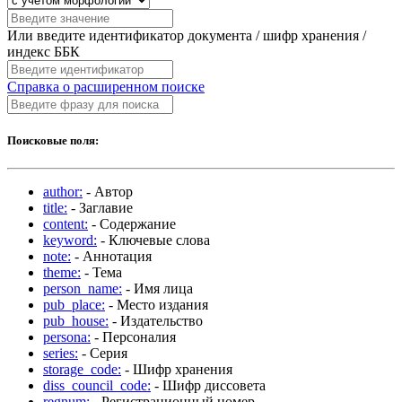
Или введите идентификатор документа / шифр хранения /
индекс ББК
Справка о расширенном поиске
Поисковые поля:
author:
- Автор
title:
- Заглавие
content:
- Содержание
keyword:
- Ключевые слова
note:
- Аннотация
theme:
- Тема
person_name:
- Имя лица
pub_place:
- Место издания
pub_house:
- Издательство
persona:
- Персоналия
series:
- Серия
storage_code:
- Шифр хранения
diss_council_code:
- Шифр диссовета
regnum:
- Регистрационный номер