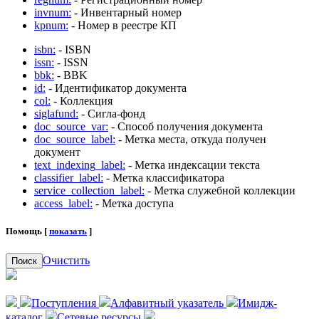
invnum:
- Инвентарный номер
kpnum:
- Номер в реестре КП
isbn:
- ISBN
issn:
- ISSN
bbk:
- BBK
id:
- Идентификатор документа
col:
- Коллекция
siglafund:
- Сигла-фонд
doc_source_var:
- Способ получения документа
doc_source_label:
- Метка места, откуда получен
документ
text_indexing_label:
- Метка индексации текста
classifier_label:
- Метка классификатора
service_collection_label:
- Метка служебной коллекции
access_label:
- Метка доступа
Помощь [
показать
]
Очистить
Поиск
Поступления
Алфавитный указатель
Имидж-
каталог
Сетевые ресурсы