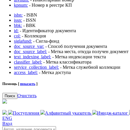
kpnum:
- Номер в реестре КП
isbn:
- ISBN
issn:
- ISSN
bbk:
- BBK
id:
- Идентификатор документа
col:
- Коллекция
siglafund:
- Сигла-фонд
doc_source_var:
- Способ получения документа
doc_source_label:
- Метка места, откуда получен документ
text_indexing_label:
- Метка индексации текста
classifier_label:
- Метка классификатора
service_collection_label:
- Метка служебной коллекции
access_label:
- Метка доступа
Помощь [
показать
]
Очистить
Поиск
Поступления
Алфавитный указатель
Имидж-каталог
ENG
Вход