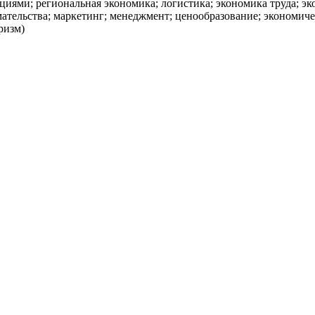
циями; региональная экономика; логистика; экономика труда; э
тельства; маркетинг; менеджмент; ценообразование; экономичес
ризм)