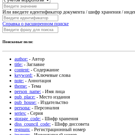
Или введите идентификатор документа / шифр хранения / инд
Справка о расширенном поиске
Поисковые поля:
author:
- Автор
title:
- Заглавие
content:
- Содержание
keyword:
- Ключевые слова
note:
- Аннотация
theme:
- Тема
person_name:
- Имя лица
pub_place:
- Место издания
pub_house:
- Издательство
persona:
- Персоналия
series:
- Серия
storage_code:
- Шифр хранения
diss_council_code:
- Шифр диссовета
regnum:
- Регистрационный номер
invnum:
- Инвентарный номер