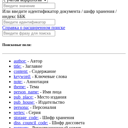
Или введите идентификатор документа / шифр хранения /
индекс ББК
Справка о расширенном поиске
Поисковые поля:
author:
- Автор
title:
- Заглавие
content:
- Содержание
keyword:
- Ключевые слова
note:
- Аннотация
theme:
- Тема
person_name:
- Имя лица
pub_place:
- Место издания
pub_house:
- Издательство
persona:
- Персоналия
series:
- Серия
storage_code:
- Шифр хранения
diss_council_code:
- Шифр диссовета
regnum:
- Регистрационный номер