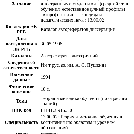
Заглавие
иностранными студентами : (средний этап
обучения, естественнонаучный профиль) :
автореферат дис. ... кандидата
педагогических наук : 13.00.02
Коллекции ЭК
Каталог авторефератов диссертаций
РГБ
Дата
поступления в
30.05.1996
ЭК РГБ
Каталоги
Авторефераты диссертаций
Сведения об
Ин-т рус. яз. им. А. С. Пушкина
ответственности
Выходные
1994
данные
Физическое
18 с.
описание
Теория и методика обучения (по отраслям
Тема
знаний)
BBK-код
Ш141.2-916.3,0
13.00.02: Теория и методика обучения и
Специальность
воспитания (по областям и уровням
образования)