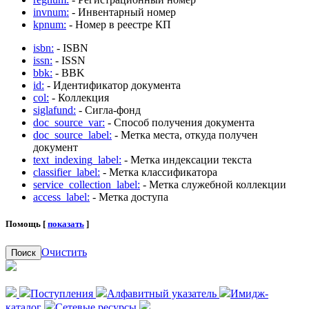
invnum:
- Инвентарный номер
kpnum:
- Номер в реестре КП
isbn:
- ISBN
issn:
- ISSN
bbk:
- BBK
id:
- Идентификатор документа
col:
- Коллекция
siglafund:
- Сигла-фонд
doc_source_var:
- Способ получения документа
doc_source_label:
- Метка места, откуда получен
документ
text_indexing_label:
- Метка индексации текста
classifier_label:
- Метка классификатора
service_collection_label:
- Метка служебной коллекции
access_label:
- Метка доступа
Помощь [
показать
]
Очистить
Поиск
Поступления
Алфавитный указатель
Имидж-
каталог
Сетевые ресурсы