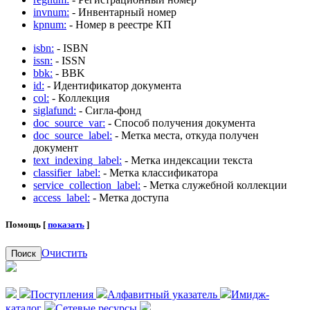
invnum:
- Инвентарный номер
kpnum:
- Номер в реестре КП
isbn:
- ISBN
issn:
- ISSN
bbk:
- BBK
id:
- Идентификатор документа
col:
- Коллекция
siglafund:
- Сигла-фонд
doc_source_var:
- Способ получения документа
doc_source_label:
- Метка места, откуда получен
документ
text_indexing_label:
- Метка индексации текста
classifier_label:
- Метка классификатора
service_collection_label:
- Метка служебной коллекции
access_label:
- Метка доступа
Помощь [
показать
]
Очистить
Поиск
Поступления
Алфавитный указатель
Имидж-
каталог
Сетевые ресурсы