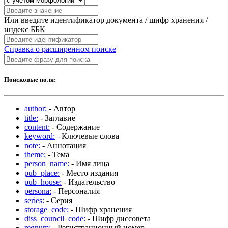
Или введите идентификатор документа / шифр хранения /
индекс ББК
Справка о расширенном поиске
Поисковые поля:
author:
- Автор
title:
- Заглавие
content:
- Содержание
keyword:
- Ключевые слова
note:
- Аннотация
theme:
- Тема
person_name:
- Имя лица
pub_place:
- Место издания
pub_house:
- Издательство
persona:
- Персоналия
series:
- Серия
storage_code:
- Шифр хранения
diss_council_code:
- Шифр диссовета
regnum:
- Регистрационный номер