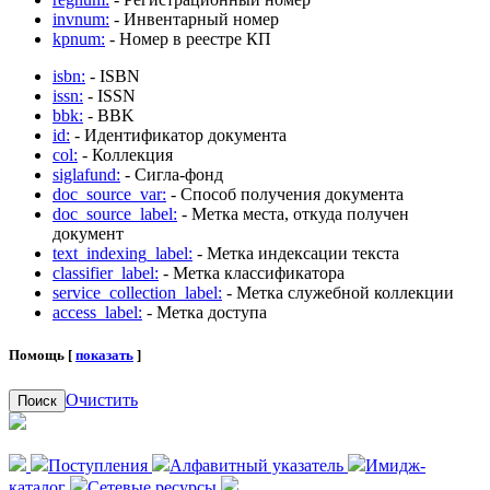
invnum:
- Инвентарный номер
kpnum:
- Номер в реестре КП
isbn:
- ISBN
issn:
- ISSN
bbk:
- BBK
id:
- Идентификатор документа
col:
- Коллекция
siglafund:
- Сигла-фонд
doc_source_var:
- Способ получения документа
doc_source_label:
- Метка места, откуда получен
документ
text_indexing_label:
- Метка индексации текста
classifier_label:
- Метка классификатора
service_collection_label:
- Метка служебной коллекции
access_label:
- Метка доступа
Помощь [
показать
]
Очистить
Поиск
Поступления
Алфавитный указатель
Имидж-
каталог
Сетевые ресурсы