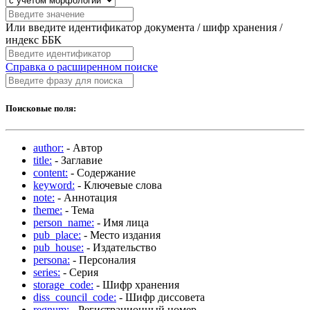
Или введите идентификатор документа / шифр хранения /
индекс ББК
Справка о расширенном поиске
Поисковые поля:
author:
- Автор
title:
- Заглавие
content:
- Содержание
keyword:
- Ключевые слова
note:
- Аннотация
theme:
- Тема
person_name:
- Имя лица
pub_place:
- Место издания
pub_house:
- Издательство
persona:
- Персоналия
series:
- Серия
storage_code:
- Шифр хранения
diss_council_code:
- Шифр диссовета
regnum:
- Регистрационный номер