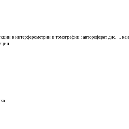
кции в интерферометрии и томографии : автореферат дис. ... кан
таций
ика