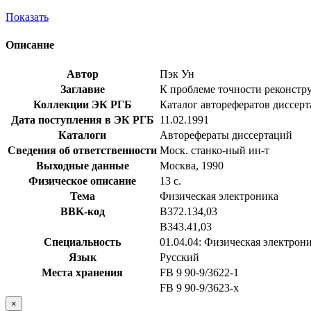
Показать
Описание
Автор
Пэк Ун
Заглавие
К проблеме точности реконстру
Коллекции ЭК РГБ
Каталог авторефератов диссер
Дата поступления в ЭК РГБ
11.02.1991
Каталоги
Авторефераты диссертаций
Сведения об ответственности
Моск. станко-ный ин-т
Выходные данные
Москва, 1990
Физическое описание
13 с.
Тема
Физическая электроника
BBK-код
В372.134,03
В343.41,03
Специальность
01.04.04: Физическая электрон
Язык
Русский
Места хранения
FB 9 90-9/3622-1
FB 9 90-9/3623-x
×