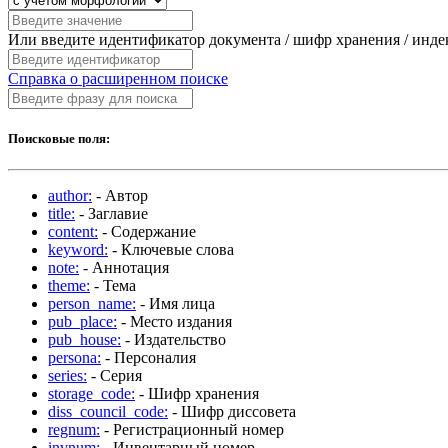
Или введите идентификатор документа / шифр хранения / инд
Справка о расширенном поиске
Поисковые поля:
author:
- Автор
title:
- Заглавие
content:
- Содержание
keyword:
- Ключевые слова
note:
- Аннотация
theme:
- Тема
person_name:
- Имя лица
pub_place:
- Место издания
pub_house:
- Издательство
persona:
- Персоналия
series:
- Серия
storage_code:
- Шифр хранения
diss_council_code:
- Шифр диссовета
regnum:
- Регистрационный номер
invnum:
- Инвентарный номер