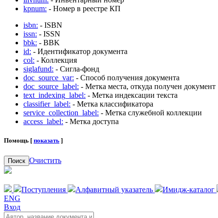
kpnum:
- Номер в реестре КП
isbn:
- ISBN
issn:
- ISSN
bbk:
- BBK
id:
- Идентификатор документа
col:
- Коллекция
siglafund:
- Сигла-фонд
doc_source_var:
- Способ получения документа
doc_source_label:
- Метка места, откуда получен документ
text_indexing_label:
- Метка индексации текста
classifier_label:
- Метка классификатора
service_collection_label:
- Метка служебной коллекции
access_label:
- Метка доступа
Помощь [
показать
]
Очистить
Поиск
Поступления
Алфавитный указатель
Имидж-каталог
ENG
Вход