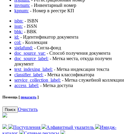
invnum:
- Инвентарный номер
kpnum:
- Номер в реестре КП
isbn:
- ISBN
issn:
- ISSN
bbk:
- BBK
id:
- Идентификатор документа
col:
- Коллекция
siglafund:
- Сигла-фонд
doc_source_var:
- Способ получения документа
doc_source_label:
- Метка места, откуда получен
документ
text_indexing_label:
- Метка индексации текста
classifier_label:
- Метка классификатора
service_collection_label:
- Метка служебной коллекции
access_label:
- Метка доступа
Помощь [
показать
]
Очистить
Поиск
Поступления
Алфавитный указатель
Имидж-
каталог
Сетевые ресурсы