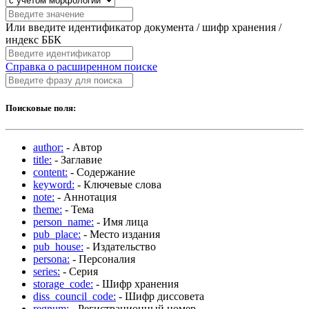
Или введите идентификатор документа / шифр хранения /
индекс ББК
Справка о расширенном поиске
Поисковые поля:
author:
- Автор
title:
- Заглавие
content:
- Содержание
keyword:
- Ключевые слова
note:
- Аннотация
theme:
- Тема
person_name:
- Имя лица
pub_place:
- Место издания
pub_house:
- Издательство
persona:
- Персоналия
series:
- Серия
storage_code:
- Шифр хранения
diss_council_code:
- Шифр диссовета
regnum:
- Регистрационный номер