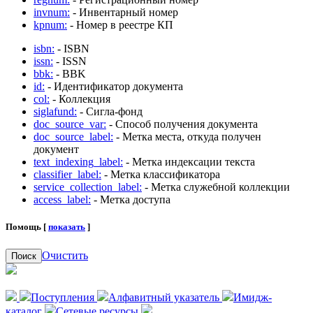
invnum:
- Инвентарный номер
kpnum:
- Номер в реестре КП
isbn:
- ISBN
issn:
- ISSN
bbk:
- BBK
id:
- Идентификатор документа
col:
- Коллекция
siglafund:
- Сигла-фонд
doc_source_var:
- Способ получения документа
doc_source_label:
- Метка места, откуда получен
документ
text_indexing_label:
- Метка индексации текста
classifier_label:
- Метка классификатора
service_collection_label:
- Метка служебной коллекции
access_label:
- Метка доступа
Помощь [
показать
]
Очистить
Поиск
Поступления
Алфавитный указатель
Имидж-
каталог
Сетевые ресурсы