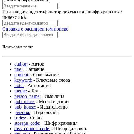
Или введите идентификатор документа / шифр хранения /
индекс ББК
Справка о расширенном поиске
Поисковые поля:
author:
- Автор
title:
- Заглавие
content:
- Содержание
keyword:
- Ключевые слова
note:
- Аннотация
theme:
- Тема
person_name:
- Имя лица
pub_place:
- Место издания
pub_house:
- Издательство
persona:
- Персоналия
series:
- Серия
storage_code:
- Шифр хранения
diss_council_code:
- Шифр диссовета
regnum:
- Регистрационный номер