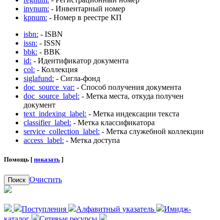
invnum:
- Инвентарный номер
kpnum:
- Номер в реестре КП
isbn:
- ISBN
issn:
- ISSN
bbk:
- BBK
id:
- Идентификатор документа
col:
- Коллекция
siglafund:
- Сигла-фонд
doc_source_var:
- Способ получения документа
doc_source_label:
- Метка места, откуда получен
документ
text_indexing_label:
- Метка индексации текста
classifier_label:
- Метка классификатора
service_collection_label:
- Метка служебной коллекции
access_label:
- Метка доступа
Помощь [
показать
]
Очистить
Поиск
Поступления
Алфавитный указатель
Имидж-
каталог
Сетевые ресурсы