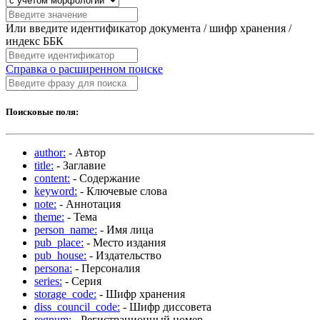
Или введите идентификатор документа / шифр хранения /
индекс ББК
Справка о расширенном поиске
Поисковые поля:
author:
- Автор
title:
- Заглавие
content:
- Содержание
keyword:
- Ключевые слова
note:
- Аннотация
theme:
- Тема
person_name:
- Имя лица
pub_place:
- Место издания
pub_house:
- Издательство
persona:
- Персоналия
series:
- Серия
storage_code:
- Шифр хранения
diss_council_code:
- Шифр диссовета
regnum:
- Регистрационный номер