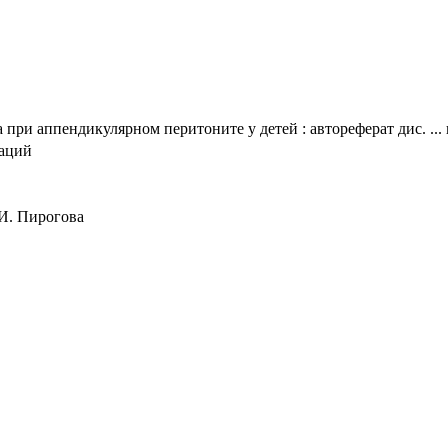
при аппендикулярном перитоните у детей : автореферат дис. ... 
таций
 И. Пирогова