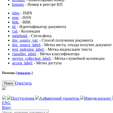
kpnum:
- Номер в реестре КП
isbn:
- ISBN
issn:
- ISSN
bbk:
- BBK
id:
- Идентификатор документа
col:
- Коллекция
siglafund:
- Сигла-фонд
doc_source_var:
- Способ получения документа
doc_source_label:
- Метка места, откуда получен документ
text_indexing_label:
- Метка индексации текста
classifier_label:
- Метка классификатора
service_collection_label:
- Метка служебной коллекции
access_label:
- Метка доступа
Помощь [
показать
]
Очистить
Поиск
Поступления
Алфавитный указатель
Имидж-каталог
ENG
Вход