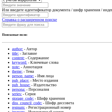
Или введите идентификатор документа / шифр хранения / инд
Справка о расширенном поиске
Поисковые поля:
author:
- Автор
title:
- Заглавие
content:
- Содержание
keyword:
- Ключевые слова
note:
- Аннотация
theme:
- Тема
person_name:
- Имя лица
pub_place:
- Место издания
pub_house:
- Издательство
persona:
- Персоналия
series:
- Серия
storage_code:
- Шифр хранения
diss_council_code:
- Шифр диссовета
regnum:
- Регистрационный номер
invnum:
- Инвентарный номер