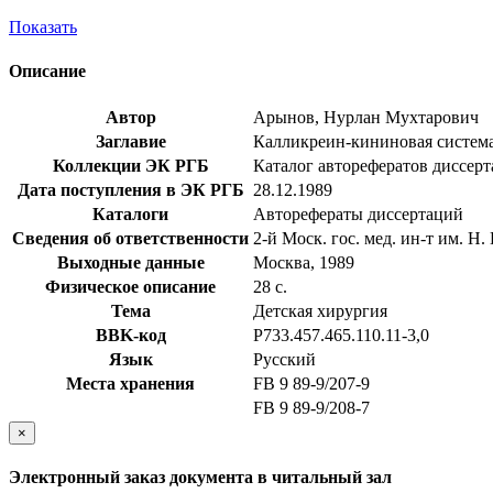
Показать
Описание
Автор
Арынов, Нурлан Мухтарович
Заглавие
Калликреин-кининовая система 
Коллекции ЭК РГБ
Каталог авторефератов диссер
Дата поступления в ЭК РГБ
28.12.1989
Каталоги
Авторефераты диссертаций
Сведения об ответственности
2-й Моск. гос. мед. ин-т им. Н.
Выходные данные
Москва, 1989
Физическое описание
28 с.
Тема
Детская хирургия
BBK-код
Р733.457.465.110.11-3,0
Язык
Русский
Места хранения
FB 9 89-9/207-9
FB 9 89-9/208-7
×
Электронный заказ документа в читальный зал