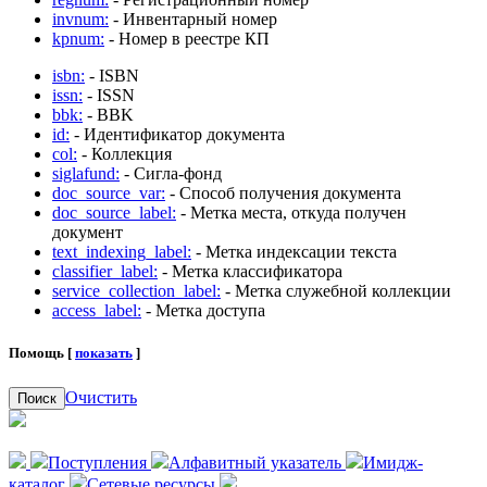
invnum:
- Инвентарный номер
kpnum:
- Номер в реестре КП
isbn:
- ISBN
issn:
- ISSN
bbk:
- BBK
id:
- Идентификатор документа
col:
- Коллекция
siglafund:
- Сигла-фонд
doc_source_var:
- Способ получения документа
doc_source_label:
- Метка места, откуда получен
документ
text_indexing_label:
- Метка индексации текста
classifier_label:
- Метка классификатора
service_collection_label:
- Метка служебной коллекции
access_label:
- Метка доступа
Помощь [
показать
]
Очистить
Поиск
Поступления
Алфавитный указатель
Имидж-
каталог
Сетевые ресурсы