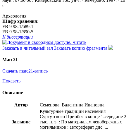
наук : 07.00.06 / Кемеровский гос. ун-т. - Кемерово, 1997. - 20
с.
Археология
Шифр хранения:
FB 9 98-1/689-1
FB 9 98-1/690-5
К диссертации
Читать
Заказать в читальный зал
Заказать копию фрагмента
Marc21
Скачать marc21-запись
Показать
Описание
Автор
Семенова, Валентина Ивановна
Культурные традиции населения
Сургутского Приобья в конце 1-середине 2
Заглавие
тыс. н. э. : По материалам левобережных
могильников : автореферат дис. ...