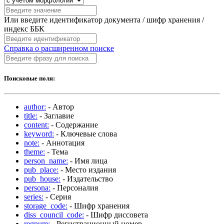
Или введите идентификатор документа / шифр хранения /
индекс ББК
Справка о расширенном поиске
Поисковые поля:
author:
- Автор
title:
- Заглавие
content:
- Содержание
keyword:
- Ключевые слова
note:
- Аннотация
theme:
- Тема
person_name:
- Имя лица
pub_place:
- Место издания
pub_house:
- Издательство
persona:
- Персоналия
series:
- Серия
storage_code:
- Шифр хранения
diss_council_code:
- Шифр диссовета
regnum:
- Регистрационный номер