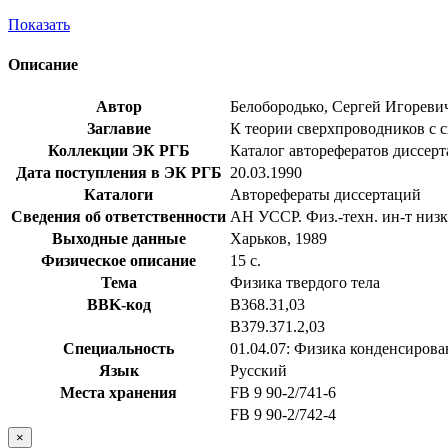
Показать
Описание
Автор
Белобородько, Сергей Игореви
Заглавие
К теории сверхпроводников с си
Коллекции ЭК РГБ
Каталог авторефератов диссер
Дата поступления в ЭК РГБ
20.03.1990
Каталоги
Авторефераты диссертаций
Сведения об ответственности
АН УССР. Физ.-техн. ин-т низ
Выходные данные
Харьков, 1989
Физическое описание
15 с.
Тема
Физика твердого тела
BBK-код
В368.31,03
В379.371.2,03
Специальность
01.04.07: Физика конденсирова
Язык
Русский
Места хранения
FB 9 90-2/741-6
FB 9 90-2/742-4
×