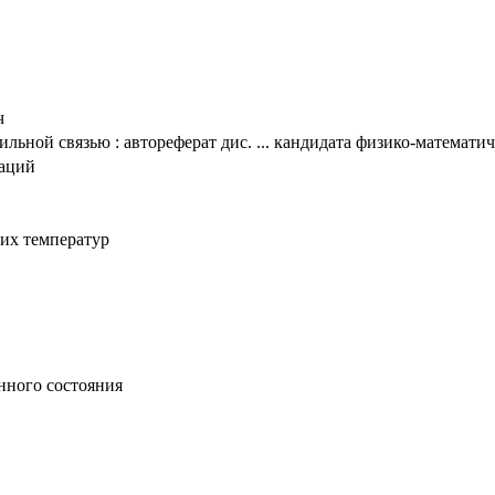
ч
льной связью : автореферат дис. ... кандидата физико-математиче
таций
ких температур
нного состояния