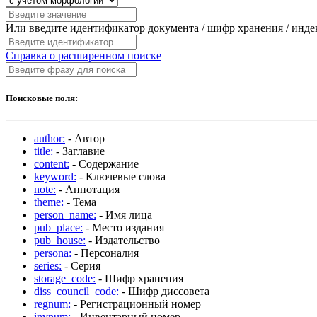
Или введите идентификатор документа / шифр хранения / инд
Справка о расширенном поиске
Поисковые поля:
author:
- Автор
title:
- Заглавие
content:
- Содержание
keyword:
- Ключевые слова
note:
- Аннотация
theme:
- Тема
person_name:
- Имя лица
pub_place:
- Место издания
pub_house:
- Издательство
persona:
- Персоналия
series:
- Серия
storage_code:
- Шифр хранения
diss_council_code:
- Шифр диссовета
regnum:
- Регистрационный номер
invnum:
- Инвентарный номер