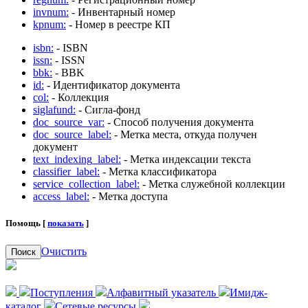
invnum:
- Инвентарный номер
kpnum:
- Номер в реестре КП
isbn:
- ISBN
issn:
- ISSN
bbk:
- BBK
id:
- Идентификатор документа
col:
- Коллекция
siglafund:
- Сигла-фонд
doc_source_var:
- Способ получения документа
doc_source_label:
- Метка места, откуда получен
документ
text_indexing_label:
- Метка индексации текста
classifier_label:
- Метка классификатора
service_collection_label:
- Метка служебной коллекции
access_label:
- Метка доступа
Помощь [
показать
]
Очистить
Поиск
Поступления
Алфавитный указатель
Имидж-
каталог
Сетевые ресурсы