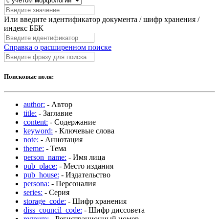
Или введите идентификатор документа / шифр хранения /
индекс ББК
Справка о расширенном поиске
Поисковые поля:
author:
- Автор
title:
- Заглавие
content:
- Содержание
keyword:
- Ключевые слова
note:
- Аннотация
theme:
- Тема
person_name:
- Имя лица
pub_place:
- Место издания
pub_house:
- Издательство
persona:
- Персоналия
series:
- Серия
storage_code:
- Шифр хранения
diss_council_code:
- Шифр диссовета
regnum:
- Регистрационный номер