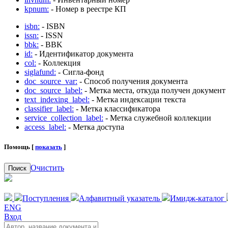
kpnum:
- Номер в реестре КП
isbn:
- ISBN
issn:
- ISSN
bbk:
- BBK
id:
- Идентификатор документа
col:
- Коллекция
siglafund:
- Сигла-фонд
doc_source_var:
- Способ получения документа
doc_source_label:
- Метка места, откуда получен документ
text_indexing_label:
- Метка индексации текста
classifier_label:
- Метка классификатора
service_collection_label:
- Метка служебной коллекции
access_label:
- Метка доступа
Помощь [
показать
]
Очистить
Поиск
Поступления
Алфавитный указатель
Имидж-каталог
ENG
Вход