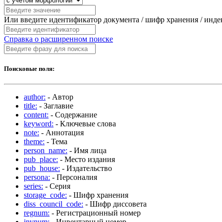
Или введите идентификатор документа / шифр хранения / инд
Справка о расширенном поиске
Поисковые поля:
author:
- Автор
title:
- Заглавие
content:
- Содержание
keyword:
- Ключевые слова
note:
- Аннотация
theme:
- Тема
person_name:
- Имя лица
pub_place:
- Место издания
pub_house:
- Издательство
persona:
- Персоналия
series:
- Серия
storage_code:
- Шифр хранения
diss_council_code:
- Шифр диссовета
regnum:
- Регистрационный номер
invnum:
- Инвентарный номер