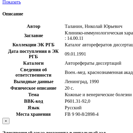
Показать
Описание
Автор
Таланин, Николай Юрьевич
Клинико-иммунологическая характ
Заглавие
: 14.00.11
Коллекции ЭК РГБ
Каталог авторефератов диссерта
Дата поступления в ЭК
09.01.1991
РГБ
Каталоги
Авторефераты диссертаций
Сведения об
Воен.-мед. краснознаменная акад
ответственности
Выходные данные
Ленинград, 1990
Физическое описание
20 с.
Тема
Кожные и венерические болезни
BBK-код
Р601.31-92,0
Язык
Русский
Места хранения
FB 9 90-8/2898-4
×
Электронный заказ документа в читальный зал