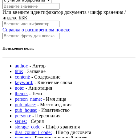
Или введите идентификатор документа / шифр хранения /
индекс ББК
Справка о расширенном поиске
Поисковые поля:
author:
- Автор
title:
- Заглавие
content:
- Содержание
keyword:
- Ключевые слова
note:
- Аннотация
theme:
- Тема
person_name:
- Имя лица
pub_place:
- Место издания
pub_house:
- Издательство
persona:
- Персоналия
series:
- Серия
storage_code:
- Шифр хранения
diss_council_code:
- Шифр диссовета
regnum:
- Регистрационный номер