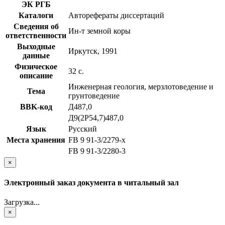
ЭК РГБ
Каталоги
Авторефераты диссертаций
Сведения об
Ин-т земной коры
ответственности
Выходные
Иркутск, 1991
данные
Физическое
32 с.
описание
Инженерная геология, мерзлотоведение и
Тема
грунтоведение
BBK-код
Д487,0
Д9(2Р54,7)487,0
Язык
Русский
Места хранения
FB 9 91-3/2279-x
FB 9 91-3/2280-3
×
Электронный заказ документа в читальный зал
Загрузка...
×