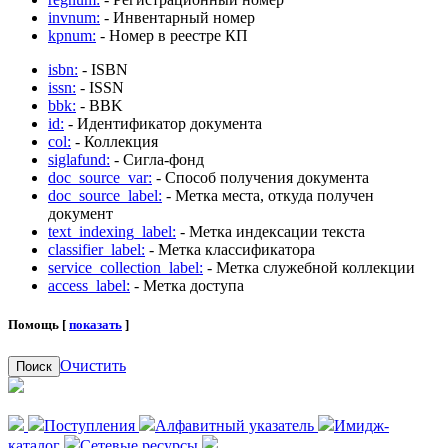
invnum:
- Инвентарный номер
kpnum:
- Номер в реестре КП
isbn:
- ISBN
issn:
- ISSN
bbk:
- BBK
id:
- Идентификатор документа
col:
- Коллекция
siglafund:
- Сигла-фонд
doc_source_var:
- Способ получения документа
doc_source_label:
- Метка места, откуда получен
документ
text_indexing_label:
- Метка индексации текста
classifier_label:
- Метка классификатора
service_collection_label:
- Метка служебной коллекции
access_label:
- Метка доступа
Помощь [
показать
]
Очистить
Поиск
Поступления
Алфавитный указатель
Имидж-
каталог
Сетевые ресурсы