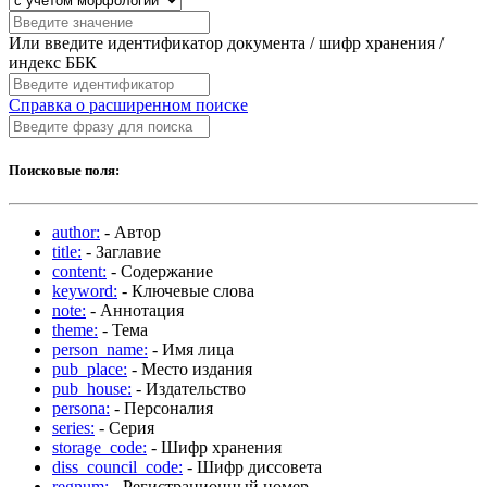
Или введите идентификатор документа / шифр хранения /
индекс ББК
Справка о расширенном поиске
Поисковые поля:
author:
- Автор
title:
- Заглавие
content:
- Содержание
keyword:
- Ключевые слова
note:
- Аннотация
theme:
- Тема
person_name:
- Имя лица
pub_place:
- Место издания
pub_house:
- Издательство
persona:
- Персоналия
series:
- Серия
storage_code:
- Шифр хранения
diss_council_code:
- Шифр диссовета
regnum:
- Регистрационный номер