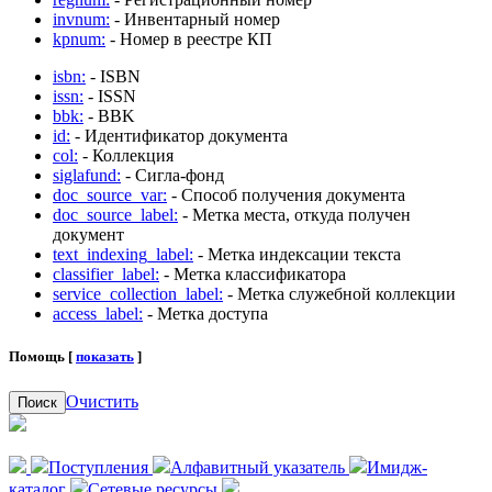
invnum:
- Инвентарный номер
kpnum:
- Номер в реестре КП
isbn:
- ISBN
issn:
- ISSN
bbk:
- BBK
id:
- Идентификатор документа
col:
- Коллекция
siglafund:
- Сигла-фонд
doc_source_var:
- Способ получения документа
doc_source_label:
- Метка места, откуда получен
документ
text_indexing_label:
- Метка индексации текста
classifier_label:
- Метка классификатора
service_collection_label:
- Метка служебной коллекции
access_label:
- Метка доступа
Помощь [
показать
]
Очистить
Поиск
Поступления
Алфавитный указатель
Имидж-
каталог
Сетевые ресурсы