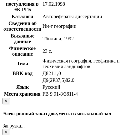
поступления в
17.02.1998
ЭК РГБ
Каталоги
Авторефераты диссертаций
Сведения об
Ин-т географии
ответственности
Выходные
Тбилиси, 1992
данные
Физическое
23 с.
описание
Физическая география, геофизика и
Тема
геохимия ландшафтов
BBK-код
Д821.1,0
Д9(2Р37,5)82,0
Язык
Русский
Места хранения
FB 9 91-8/3611-4
×
Электронный заказ документа в читальный зал
Загрузка...
×